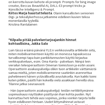
on kerrottu kuvan kehote eli prompti: Prompts for bing image
creator, Beccas Beautiful AI, DALL-E3 prompt tricks ja
Künstliche Intelligenz & Prompt.
Kiitos Marja haastattelusta
. Olarin kansallisten seniorien
Digi- ja tekoälykerhossa jatkamme edelleen kuvien tekoa
monenlaisilla tyyleillä.
Kristina Rantalainen
*Kilpailu pitää palveluntarjoajankin hinnat
kohtuullisina, Jukka Salo
Luin tässä eräänä päivänä YLE:n verkkosivuilta artikkelin siitä,
miten mobiilivarmenteen käyttö on monessa tapauksessa
turvallisempi tapa kuin pankkitunnusten käyttö kirjautua
verkkopalveluun, esim. Oma Kanta - palveluun. Niinpä tein
vierailun teleoperaattorin Omenan toimistoon ja esitin asiani.
Operaattorin asiakaspalvelija olikin tuon artikkelin väittämästä
samaa mieltä, joten mobiilivarmenne saatiinkin asennettua
puhelimeeni hänen ystävällisellä avustuksella. Kun kaikki toimi
kuten pitikin, päätti hän kokeilla vielä asiakkaan hereillä oloa.
Tilanne jatkui seuraavasti:
- Hän (operaattorin asiakaspalvelija): teidän nettiliittymänne
sopimuskausi näyttääkin päättyvän ihan kohta puoliin. Nyt
kannattaa heti tehdä uusi sopimus, jonka voinkin tarjota teille
hyvin edulliseen hintaan. Uudet liittymähinnat astuvat