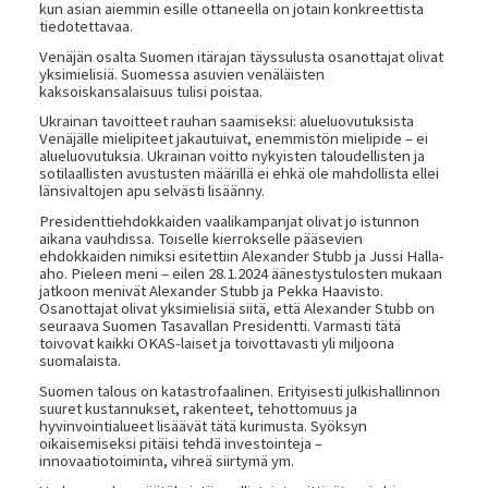
kun asian aiemmin esille ottaneella on jotain konkreettista
tiedotettavaa.
Venäjän osalta Suomen itärajan täyssulusta osanottajat olivat
yksimielisiä. Suomessa asuvien venäläisten
kaksoiskansalaisuus tulisi poistaa.
Ukrainan tavoitteet rauhan saamiseksi: alueluovutuksista
Venäjälle mielipiteet jakautuivat, enemmistön mielipide – ei
alueluovutuksia. Ukrainan voitto nykyisten taloudellisten ja
sotilaallisten avustusten määrillä ei ehkä ole mahdollista ellei
länsivaltojen apu selvästi lisäänny.
Presidenttiehdokkaiden vaalikampanjat olivat jo istunnon
aikana vauhdissa. Toiselle kierrokselle pääsevien
ehdokkaiden nimiksi esitettiin Alexander Stubb ja Jussi Halla-
aho. Pieleen meni – eilen 28.1.2024 äänestystulosten mukaan
jatkoon menivät Alexander Stubb ja Pekka Haavisto.
Osanottajat olivat yksimielisiä siitä, että Alexander Stubb on
seuraava Suomen Tasavallan Presidentti. Varmasti tätä
toivovat kaikki OKAS-laiset ja toivottavasti yli miljoona
suomalaista.
Suomen talous on katastrofaalinen. Erityisesti julkishallinnon
suuret kustannukset, rakenteet, tehottomuus ja
hyvinvointialueet lisäävät tätä kurimusta. Syöksyn
oikaisemiseksi pitäisi tehdä investointeja –
innovaatiotoiminta, vihreä siirtymä ym.