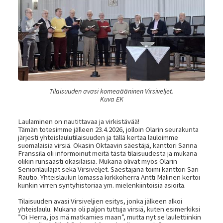
Tilaisuuden avasi komeaääninen Virsiveljet.
Kuva EK
Laulaminen on nautittavaa ja virkistävää!
Tämän totesimme jälleen 23.4.2026, jolloin Olarin seurakunta
järjesti yhteislaulutilaisuuden ja tällä kertaa lauloimme
suomalaisia virsiä. Okasin Oktaavin säestäjä, kanttori Sanna
Franssila oli informoinut meitä tästä tilaisuudesta ja mukana
olikin runsaasti okasilaisia. Mukana olivat myös Olarin
Seniorilaulajat sekä Virsiveljet. Säestäjänä toimi kanttori Sari
Rautio. Yhteislaulun lomassa kirkkoherra Antti Malinen kertoi
kunkin virren syntyhistoriaa ym. mielenkiintoisia asioita.
Tilaisuuden avasi Virsiveljien esitys, jonka jälkeen alkoi
yhteislaulu. Mukana oli paljon tuttuja virsiä, kuten esimerkiksi
”Oi Herra, jos mä matkamies maan”, mutta nyt se laulettiinkin