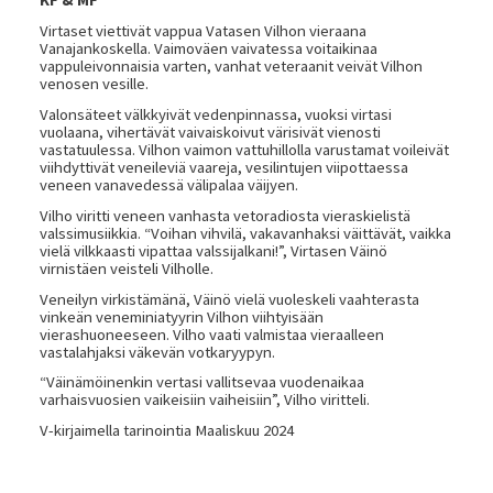
KF & MF
Virtaset viettivät vappua Vatasen Vilhon vieraana
Vanajankoskella. Vaimoväen vaivatessa voitaikinaa
vappuleivonnaisia varten, vanhat veteraanit veivät Vilhon
venosen vesille.
Valonsäteet välkkyivät vedenpinnassa, vuoksi virtasi
vuolaana, vihertävät vaivaiskoivut värisivät vienosti
vastatuulessa. Vilhon vaimon vattuhillolla varustamat voileivät
viihdyttivät veneileviä vaareja, vesilintujen viipottaessa
veneen vanavedessä välipalaa väijyen.
Vilho viritti veneen vanhasta vetoradiosta vieraskielistä
valssimusiikkia. “Voihan vihvilä, vakavanhaksi väittävät, vaikka
vielä vilkkaasti vipattaa valssijalkani!”, Virtasen Väinö
virnistäen veisteli Vilholle.
Veneilyn virkistämänä, Väinö vielä vuoleskeli vaahterasta
vinkeän veneminiatyyrin Vilhon viihtyisään
vierashuoneeseen. Vilho vaati valmistaa vieraalleen
vastalahjaksi väkevän votkaryypyn.
“Väinämöinenkin vertasi vallitsevaa vuodenaikaa
varhaisvuosien vaikeisiin vaiheisiin”, Vilho viritteli.
V-kirjaimella tarinointia Maaliskuu 2024