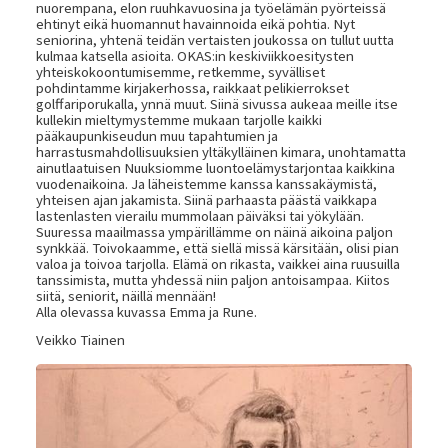
nuorempana, elon ruuhkavuosina ja työelämän pyörteissä
ehtinyt eikä huomannut havainnoida eikä pohtia. Nyt
seniorina, yhtenä teidän vertaisten joukossa on tullut uutta
kulmaa katsella asioita. OKAS:in keskiviikkoesitysten
yhteiskokoontumisemme, retkemme, syvälliset
pohdintamme kirjakerhossa, raikkaat pelikierrokset
golffariporukalla, ynnä muut. Siinä sivussa aukeaa meille itse
kullekin mieltymystemme mukaan tarjolle kaikki
pääkaupunkiseudun muu tapahtumien ja
harrastusmahdollisuuksien yltäkylläinen kimara, unohtamatta
ainutlaatuisen Nuuksiomme luontoelämystarjontaa kaikkina
vuodenaikoina. Ja läheistemme kanssa kanssakäymistä,
yhteisen ajan jakamista. Siinä parhaasta päästä vaikkapa
lastenlasten vierailu mummolaan päiväksi tai yökylään.
Suuressa maailmassa ympärillämme on näinä aikoina paljon
synkkää. Toivokaamme, että siellä missä kärsitään, olisi pian
valoa ja toivoa tarjolla. Elämä on rikasta, vaikkei aina ruusuilla
tanssimista, mutta yhdessä niin paljon antoisampaa. Kiitos
siitä, seniorit, näillä mennään!
Alla olevassa kuvassa Emma ja Rune.
Veikko Tiainen