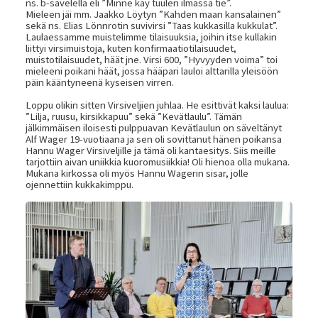
ns. b-sävelellä eli ”Minne käy tuulen ilmassa tie”.
Mieleen jäi mm. Jaakko Löytyn ”Kahden maan kansalainen”
sekä ns. Elias Lönnrotin suvivirsi ”Taas kukkasilla kukkulat”.
Laulaessamme muistelimme tilaisuuksia, joihin itse kullakin
liittyi virsimuistoja, kuten konfirmaatiotilaisuudet,
muistotilaisuudet, häät jne. Virsi 600, ”Hyvyyden voima” toi
mieleeni poikani häät, jossa hääpari lauloi alttarilla yleisöön
päin kääntyneenä kyseisen virren.
Loppu olikin sitten Virsiveljien juhlaa. He esittivät kaksi laulua:
”Lilja, ruusu, kirsikkapuu” sekä ”Kevätlaulu”. Tämän
jälkimmäisen iloisesti pulppuavan Kevätlaulun on säveltänyt
Alf Wager 19-vuotiaana ja sen oli sovittanut hänen poikansa
Hannu Wager Virsiveljille ja tämä oli kantaesitys. Siis meille
tarjottiin aivan uniikkia kuoromusiikkia! Oli hienoa olla mukana.
Mukana kirkossa oli myös Hannu Wagerin sisar, jolle
ojennettiin kukkakimppu.