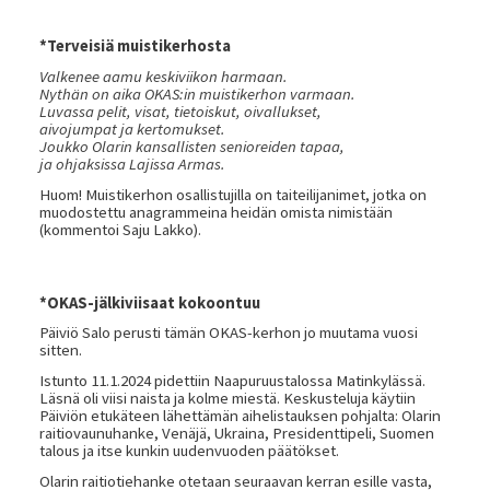
*Terveisiä muistikerhosta
Valkenee aamu keskiviikon harmaan.
Nythän on aika OKAS:in muistikerhon varmaan.
Luvassa pelit, visat, tietoiskut, oivallukset,
aivojumpat ja kertomukset.
Joukko Olarin kansallisten senioreiden tapaa,
ja ohjaksissa Lajissa Armas.
Huom! Muistikerhon osallistujilla on taiteilijanimet, jotka on
muodostettu anagrammeina heidän omista nimistään
(kommentoi Saju Lakko).
*OKAS-jälkiviisaat kokoontuu
Päiviö Salo perusti tämän OKAS-kerhon jo muutama vuosi
sitten.
Istunto 11.1.2024 pidettiin Naapuruustalossa Matinkylässä.
Läsnä oli viisi naista ja kolme miestä. Keskusteluja käytiin
Päiviön etukäteen lähettämän aihelistauksen pohjalta: Olarin
raitiovaunuhanke, Venäjä, Ukraina, Presidenttipeli, Suomen
talous ja itse kunkin uudenvuoden päätökset.
Olarin raitiotiehanke otetaan seuraavan kerran esille vasta,