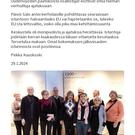
Uudenvuoden päätöksistä osallistujat esittivät omia hieman
verhoiltuja ajatuksiaan.
Päiviö Salo antoi kerholaisille pohdittavaa seuraavaan
istuntoon: halvaantuuko EU vai hajotetaanko se, tuleeko
EU:sta liittovaltio, voiko olla joku muu kehittämissuunta.
Keskustelu oli monipuolista ja ajatuksia herättävää. Istuntoja
pidetään kerran kuukaudessa lukuun ottamatta kesätaukoa.
Tervetuloa mukaan. Omat kokemukseni jälkiviisaiden
istunnoista ovat positiivisia.
Pekka Kuuskoski
29.1.2024