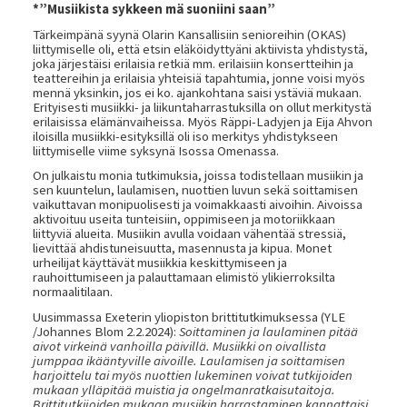
*”Musiikista sykkeen mä suoniini saan”
Tärkeimpänä syynä Olarin Kansallisiin senioreihin (OKAS)
liittymiselle oli, että etsin eläköidyttyäni aktiivista yhdistystä,
joka järjestäisi erilaisia retkiä mm. erilaisiin konsertteihin ja
teattereihin ja erilaisia yhteisiä tapahtumia, jonne voisi myös
mennä yksinkin, jos ei ko. ajankohtana saisi ystäviä mukaan.
Erityisesti musiikki- ja liikuntaharrastuksilla on ollut merkitystä
erilaisissa elämänvaiheissa. Myös Räppi-Ladyjen ja Eija Ahvon
iloisilla musiikki-esityksillä oli iso merkitys yhdistykseen
liittymiselle viime syksynä Isossa Omenassa.
On julkaistu monia tutkimuksia, joissa todistellaan musiikin ja
sen kuuntelun, laulamisen, nuottien luvun sekä soittamisen
vaikuttavan monipuolisesti ja voimakkaasti aivoihin. Aivoissa
aktivoituu useita tunteisiin, oppimiseen ja motoriikkaan
liittyviä alueita. Musiikin avulla voidaan vähentää stressiä,
lievittää ahdistuneisuutta, masennusta ja kipua. Monet
urheilijat käyttävät musiikkia keskittymiseen ja
rauhoittumiseen ja palauttamaan elimistö ylikierroksilta
normaalitilaan.
Uusimmassa Exeterin yliopiston brittitutkimuksessa (YLE
/Johannes Blom 2.2.2024):
Soittaminen ja laulaminen pitää
aivot virkeinä vanhoilla päivillä. Musiikki on oivallista
jumppaa ikääntyville aivoille. Laulamisen ja soittamisen
harjoittelu tai myös nuottien lukeminen voivat tutkijoiden
mukaan ylläpitää muistia ja ongelmanratkaisutaitoja.
Brittitutkijoiden mukaan musiikin harrastaminen kannattaisi