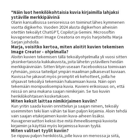
*Näin luot henkilökohtaisia kuvia kirjaimilla lahjaksi
ystäville merkkipäivinä
Olarin kansallisissa senioreissa on toiminut lähes kymmenen
vuotta digikerho. Vuoden 2024 alusta digikerhon aiheisiin
otettiin tekoälyt ChatGPT, Copilot ja Gemini. Microsoftin
kuvageneraattori Image Creatoria on myös harjoiteltu Marja
Sarjan johdolla.
Marja, voisitko kertoa, miten aloitit kuvien tekemisen
Image Creator - ohjelmalla?
Aloitin kuvien tekemisen tällä tekoälyohjelmalla yli vuosi sitten
yksinkertaisista kukkakuvista, joita lähetin ystävilleni heidän
merkkipäivinään. Sitten liityin useaan Facebookissa toimivaan
ryhmään, joissa taiteilijat ympäri maailman julkaisevat kuviaan.
Kuvissa he jakavat myös promptit eli kehotteet, joilla he
ohjaavat tekoälyä tekemään haluamiaan kuvia. Näin opin
tekemään monipuolisempia kuvia. Kuvieni erikoisuus on, että
niissä on aina mukana saajan nimikirjain. Se tuo kuviin
henkilökohtaisen kosketuksen.
Miten keksit laittaa nimikirjaimen kuviin?
Kun yritin saada kuviin onnittelun ja saajan nimen, tekoäly
useimmiten teki liian vähän tai liian paljon kirjaimia. Aloin tehdä
vain saajan etukirjaimen kuviin kuva-aiheen lisäksi.
Kuvageneraattori keksii itse mitä ihmeellisempiä kuvioita
kirjaimiin ja käyttää myös kirjaimissa kuvan tyyliä.
Miten valitset tyylit kuviin?
Se riippuu paljon henkilöstä, jolle kuva on menossa ja siitä,