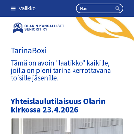
Siirry
Haku
Valikko
sivun
Hae
sisältöön
Olarin kansalliset seniorit ry
TarinaBoxi
Tämä on avoin "laatikko" kaikille,
joilla on pieni tarina kerrottavana
toisille jäsenille.
Yhteislaulutilaisuus Olarin
kirkossa 23.4.2026