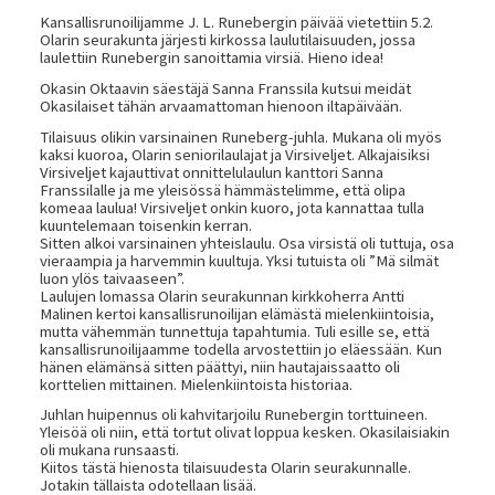
Kansallisrunoilijamme J. L. Runebergin päivää vietettiin 5.2.
Olarin seurakunta järjesti kirkossa laulutilaisuuden, jossa
laulettiin Runebergin sanoittamia virsiä. Hieno idea!
Okasin Oktaavin säestäjä Sanna Franssila kutsui meidät
Okasilaiset tähän arvaamattoman hienoon iltapäivään.
Tilaisuus olikin varsinainen Runeberg-juhla. Mukana oli myös
kaksi kuoroa, Olarin seniorilaulajat ja Virsiveljet. Alkajaisiksi
Virsiveljet kajauttivat onnittelulaulun kanttori Sanna
Franssilalle ja me yleisössä hämmästelimme, että olipa
komeaa laulua! Virsiveljet onkin kuoro, jota kannattaa tulla
kuuntelemaan toisenkin kerran.
Sitten alkoi varsinainen yhteislaulu. Osa virsistä oli tuttuja, osa
vieraampia ja harvemmin kuultuja. Yksi tutuista oli ”Mä silmät
luon ylös taivaaseen”.
Laulujen lomassa Olarin seurakunnan kirkkoherra Antti
Malinen kertoi kansallisrunoilijan elämästä mielenkiintoisia,
mutta vähemmän tunnettuja tapahtumia. Tuli esille se, että
kansallisrunoilijaamme todella arvostettiin jo eläessään. Kun
hänen elämänsä sitten päättyi, niin hautajaissaatto oli
korttelien mittainen. Mielenkiintoista historiaa.
Juhlan huipennus oli kahvitarjoilu Runebergin torttuineen.
Yleisöä oli niin, että tortut olivat loppua kesken. Okasilaisiakin
oli mukana runsaasti.
Kiitos tästä hienosta tilaisuudesta Olarin seurakunnalle.
Jotakin tällaista odotellaan lisää.