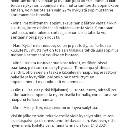
nimittäin kohta voimaan ja ovatkin jopa 68 % kalliimmat kuin
teidän nykyinen sopimushinta, mutta kun teette sopimuksen
tänään, voin tarjota sen vain 22 % nykyistä sopimustanne
korkeammalla hinnalla.
- Minä: Nettiliittymäni sopimuskausihan päättyy vasta 4 kk:n
kuluttua, joten eihän tässä mitään kiirettä vielä. Seurataan
rauhassa, mitä tuleman pitää, ja eihän se listahinta voi
sentään noin paljon nousta.
- Hän: Kyllä hinta nousee, se on jo päätetty, ts. ’kirkossa
kuulutettu’, mutta nyt on tosiaan tilaisuus tehdä uusi sopimus
tuohon kertomaani edulliseen hintaan.
- Minä: Hurjilta tuntuvat nuo korotukset, mitähän tässä
päättäisi, pähkäilin otsa kyttyrässä. Tehdäänpä yhdessä
visiitti tuohon seinän taakse kilpailevan naapurioperaattorin
pakeille ja kysytään, paljonko ne nettiliittymien
sopimushinnat ovat oikeasti nousemassa.
- Hän: (… seuraa pitkä hiljaisuus) … Tuota, tuota, mitäpä jos
jatketaankin sopimusta nyt entisellä hinnalla, niin ei tarvitse
naapuria turhaan häiritä.
- Minä: Mikä jottei, naapurisopu on hyvä säilyttää.
Visiitin jälkeen sain tekstiviestillä vielä kyselyn siitä, miten
asiakaspalvelija oli onnistunut tehtävässään. Vastasin, että
hyvin meni, kaikilta osin. Tämä tarina on tosi. 14.6.2024