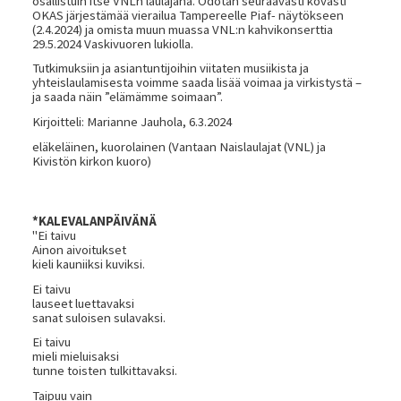
osallistuin itse VNLn laulajana. Odotan seuraavasti kovasti
OKAS järjestämää vierailua Tampereelle Piaf- näytökseen
(2.4.2024) ja omista muun muassa VNL:n kahvikonserttia
29.5.2024 Vaskivuoren lukiolla.
Tutkimuksiin ja asiantuntijoihin viitaten musiikista ja
yhteislaulamisesta voimme saada lisää voimaa ja virkistystä –
ja saada näin ”elämämme soimaan”.
Kirjoitteli: Marianne Jauhola, 6.3.2024
eläkeläinen, kuorolainen (Vantaan Naislaulajat (VNL) ja
Kivistön kirkon kuoro)
*KALEVALANPÄIVÄNÄ
"Ei taivu
Ainon aivoitukset
kieli kauniiksi kuviksi.
Ei taivu
lauseet luettavaksi
sanat suloisen sulavaksi.
Ei taivu
mieli mieluisaksi
tunne toisten tulkittavaksi.
Taipuu vain