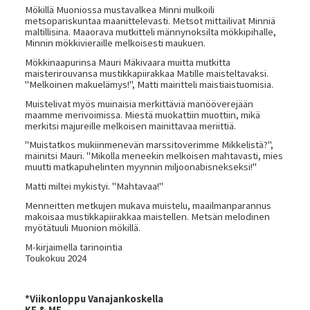
Mökillä Muoniossa mustavalkea Minni mulkoili
metsopariskuntaa maanittelevasti. Metsot mittailivat Minniä
maltillisina. Maaorava mutkitteli männynoksilta mökkipihalle,
Minnin mökkivieraille melkoisesti maukuen.
Mökkinaapurinsa Mauri Mäkivaara muitta mutkitta
maisterirouvansa mustikkapiirakkaa Matille maisteltavaksi.
"Melkoinen makuelämys!", Matti mairitteli maistiaistuomisia.
Muistelivat myös muinaisia merkittäviä manööverejään
maamme merivoimissa. Miestä muokattiin muottiin, mikä
merkitsi majureille melkoisen mainittavaa meriittiä.
"Muistatkos mukiinmenevän marssitoverimme Mikkelistä?",
mainitsi Mauri. "Mikolla meneekin melkoisen mahtavasti, mies
muutti matkapuhelinten myynnin miljoonabisnekseksi!"
Matti miltei mykistyi. "Mahtavaa!"
Menneitten metkujen mukava muistelu, maailmanparannus
makoisaa mustikkapiirakkaa maistellen. Metsän melodinen
myötätuuli Muonion mökillä.
M-kirjaimella tarinointia
Toukokuu 2024
*Viikonloppu Vanajankoskella