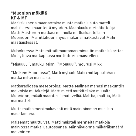
*Muonion mökillä
KF & MF
Maaliskuisena maanantaina musta matkailuauto mateli
maltillisesti maanteitä myöden. Maankuulu metsätieteilijä
Matti Mustonen matkasi mainiolla matkailuautollaan
Muonioon. Mainittakoon myös mukana matkustavat Matin
maatiaiskissat.
Muhoksessa Matti mittaili muutaman minuutin matkailukarttaa.
Miellyttävä matkapaussi minttuteetä maistellen.
"Miauuuu!", maukui Minni. "Mouuuu!", mourusi Mikki.
"Melkein Muoniossa", Matti myhäili. Matin mittapuullahan
matka miltei maalissa.
Matkaradiossa meteorologi Mette Malinen manasi maakuntiin
melkoisia mutakelejä. Matti mietti mutkitellako muualta
Muonioon, mikäli maanteillä mutavelliä. Malttia, malttia, Matti
marmatteli.
Mutta matka meni mukavasti mitä mainioimman musiikin
maustamana.
Maisemat muuttuivat, Matti muisteli menneitä matkoja
mainiossa matkailuautossansa. Männävuonna mäkäräismäärä
melkoinen.