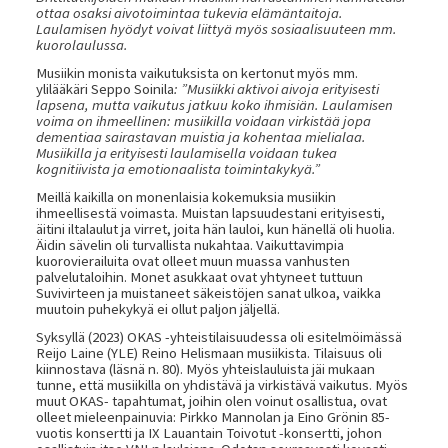
ottaa osaksi aivotoimintaa tukevia elämäntaitoja.
Laulamisen hyödyt voivat liittyä myös sosiaalisuuteen mm.
kuorolaulussa.
Musiikin monista vaikutuksista on kertonut myös mm.
ylilääkäri Seppo Soinila
: ”Musiikki aktivoi aivoja erityisesti
lapsena, mutta vaikutus jatkuu koko ihmisiän. Laulamisen
voima on ihmeellinen: musiikilla voidaan virkistää jopa
dementiaa sairastavan muistia ja kohentaa mielialaa.
Musiikilla ja erityisesti laulamisella voidaan tukea
kognitiivista ja emotionaalista toimintakykyä.”
Meillä kaikilla on monenlaisia kokemuksia musiikin
ihmeellisestä voimasta. Muistan lapsuudestani erityisesti,
äitini iltalaulut ja virret, joita hän lauloi, kun hänellä oli huolia.
Äidin sävelin oli turvallista nukahtaa. Vaikuttavimpia
kuorovierailuita ovat olleet muun muassa vanhusten
palvelutaloihin. Monet asukkaat ovat yhtyneet tuttuun
Suvivirteen ja muistaneet säkeistöjen sanat ulkoa, vaikka
muutoin puhekykyä ei ollut paljon jäljellä.
Syksyllä (2023) OKAS -yhteistilaisuudessa oli esitelmöimässä
Reijo Laine (YLE) Reino Helismaan musiikista. Tilaisuus oli
kiinnostava (läsnä n. 80). Myös yhteislauluista jäi mukaan
tunne, että musiikilla on yhdistävä ja virkistävä vaikutus. Myös
muut OKAS- tapahtumat, joihin olen voinut osallistua, ovat
olleet mieleenpainuvia: Pirkko Mannolan ja Eino Grönin 85-
vuotis konsertti ja IX Lauantain Toivotut -konsertti, johon