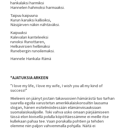
hankalaksi harmiksi
Hannelen hahmoksi harmaaksi.
Taipuu kaipuuna
Kurun karuiksi kallioiksi,
Näsijärven näkin nähtäväksi.
Kaipuuksi
Kalevalan kanteleeksi
runoksi Runottaren,
Helkavirsien hellimäksi
Runebergin runoilemaksi.
Hannele Hankala-Rämä
*AJATUKSIA ARKEEN
”I love my life, I love my wife, I wish you all my kind of
success!”
Mieleeni on jäänyt jostain takavuosien hämärästä tuo turhan
suurella egolla varustetun amerikkalaiskonsultin lausuma
slogan, hänen esitelmöidessään elämänviisauksiaan
suomalaiskuulijoille. Toki vahva usko omaan pärjäämiseen
tässä elon kivisellä polulla köpöttäessämme ei meille itse
kullekaan pahaa tee. Vaan porukalla pohtien ja tehden
olemme niin paljon vahvemmalla pohjalla. Näitä ei