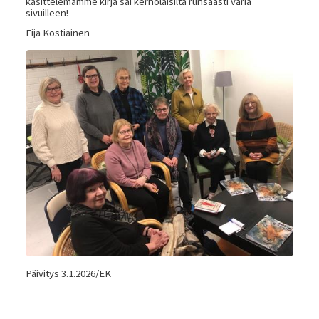
käsittelemämme kirja sai kerholaisilta runsaasti väriä
sivuilleen!
Eija Kostiainen
Päivitys 3.1.2026/EK