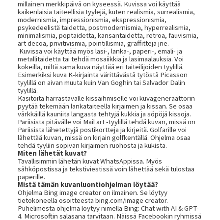
millainen merkkipäivä on kyseessä. Kuvissa voi käyttää
kaikenlaisia taiteellisia tyylejä, kuten realismia, surrealismia,
modernismia, impressionismia, ekspressionismia,
psykedeelistä taidetta, postmodernismia, hyperrealismia,
minimalismia, poptaidetta, kansantaidetta, retroa, fauvismia,
art decoa, privitivismiä, pointillismia, graffitteja jne.
Kuvissa voi käyttää myös lasi-, lanka-, paperi-, emali- ja
metallitaidetta tai tehdä mosaiikkia ja lasimaalauksia. Voi
kokeilla, miltä sama kuva näyttää eri taiteilijoiden tyylillä.
Esimerkiksi kuva K-kirjainta värittävästä tytöstä Picasson
tyylillä on aivan muuta kuin Van Goghin tai Salvador Dalin
tyylillä.
Käsitöitä harrastavalle kissaihmiselle voi kuvageneraattorin
pyytää tekemään lankataiteella kirjaimen ja kissan. Se osaa
värkkäillä kauniita langasta tehtyjä kukkia ja söpöjä kissoja.
Pariisista pitävälle voi Mail art -tyylillä tehdä kuvan, missä on
Pariisista lähetettyjä postikortteja ja kirjeitä. Golfarille voi
lähettää kuvan, missä on kirjain golfkentällä. Ohjelma osaa
tehdä tyyliin sopivan kirjaimen ruohosta ja kukista.
Miten lähetät kuvat?
Tavallisimmin lähetän kuvat WhatsAppissa. Myös
sähköpostissa ja tekstiviestissä voin lähettää sekä tulostaa
paperille.
Mistä tämän kuvanluontiohjelman löytää?
Ohjelma Bing image creator on ilmainen. Se löytyy
tietokoneella osoitteesta bing.com/image creator.
Puhelimesta ohjelma löytyy nimellä Bing: Chat with AI & GPT-
4. Microsoftin salasana tarvitaan. Näissä Facebookin ryhmissä