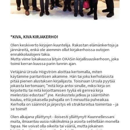
*KIVA, KIVA KIRJAKERHO!
Olen keskiverto kirjojen kuuntelija. Rakastan elämänkertoja ja
jännäreitä, enkä ole aiemmin ollut kirjakerhoissa outojen
ennakkoluulojeni takia.
Mutta viime lokakuussa liityin OKASin kirjallisuuskerhoon, joka
toimii kerran kuussa parin tunnin ajan.
Vetäjänä Ursula Högström aloittaa kertomalla, miten
käytämme parituntisen aikamme. Hän tai joku kerholaisista
pitää pienen alustuksen kirjailijasta. Toisinaan Ursula pyytää
jokaista kertomaan; ”mitä kirja antoi sinulle, miksi kirja on
kirjoitettu tai mitä kirjoittamisen tyyliä eli genreä kirja
mielestäsi edustaa?” jne. Keskustelu jatkuu ja sääntöihin
kuuluu, että jokaisella puhujalla on 5 minuuttia puheaikaa.
Kerholla on säännöt ja järjestys eli strukturoitua toimintaa – ja
se toimii!!
Olen alkajana yllättynyt - iloisesti yllättynyt! Kuunnellessani
muita, ilmaantuu uusia näkökulmia ja asioita selitellään monella
tapaa. Ne voivat olla oikeita tai vääriä, mutta jokainen