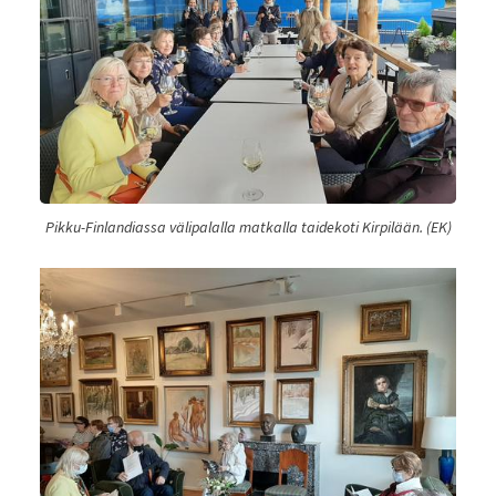
Pikku-Finlandiassa välipalalla matkalla taidekoti Kirpilään. (EK)