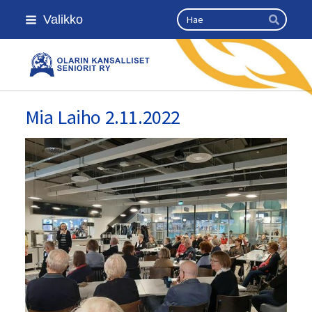
Siirry
Haku
Valikko
sivun
Hae
sisältöön
Olarin kansalliset seniorit ry
Mia Laiho 2.11.2022