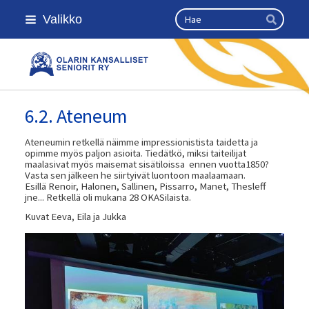
Siirry
Haku
Valikko
sivun
Hae
sisältöön
Olarin kansalliset seniorit ry
6.2. Ateneum
Ateneumin retkellä näimme impressionistista taidetta ja
opimme myös paljon asioita. Tiedätkö, miksi taiteilijat
maalasivat myös maisemat sisätiloissa ennen vuotta1850?
Vasta sen jälkeen he siirtyivät luontoon maalaamaan.
Esillä Renoir, Halonen, Sallinen, Pissarro, Manet, Thesleff
jne... Retkellä oli mukana 28 OKASilaista.
Kuvat Eeva, Eila ja Jukka