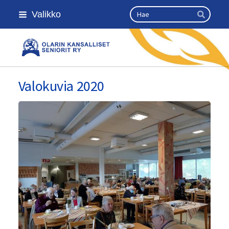
Siirry
Haku
Valikko
sivun
Hae
sisältöön
Olarin kansalliset seniorit ry
Valokuvia 2020