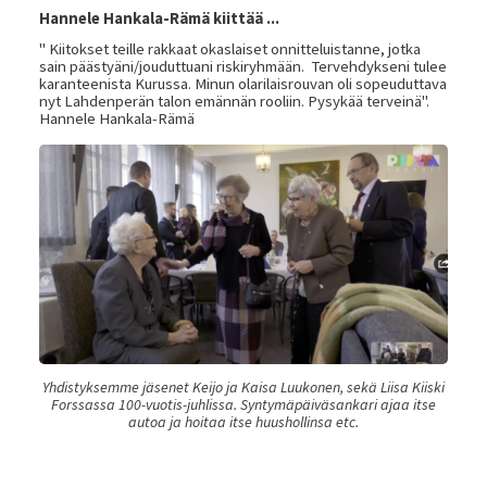
Hannele Hankala-Rämä kiittää ...
" Kiitokset teille rakkaat okaslaiset onnitteluistanne, jotka
sain päästyäni/jouduttuani riskiryhmään. Tervehdykseni tulee
karanteenista Kurussa. Minun olarilaisrouvan oli sopeuduttava
nyt Lahdenperän talon emännän rooliin. Pysykää terveinä".
Hannele Hankala-Rämä
Yhdistyksemme jäsenet Keijo ja Kaisa Luukonen, sekä Liisa Kiiski
Forssassa 100-vuotis-juhlissa. Syntymäpäiväsankari ajaa itse
autoa ja hoitaa itse huushollinsa etc.