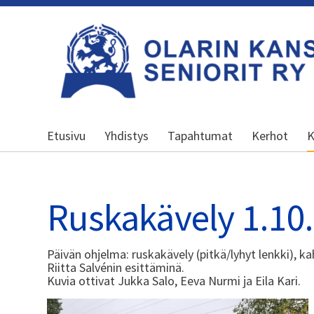
Siirry
sivun
sisältöön
Olarin kansalliset seniorit ry
Etusivu
Yhdistys
Tapahtumat
Kerhot
K
Ruskakävely 1.10
Päivän ohjelma: ruskakävely (pitkä/lyhyt lenkki), ka
Riitta Salvénin esittäminä.
Kuvia ottivat Jukka Salo, Eeva Nurmi ja Eila Kari.