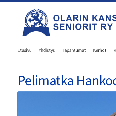
Siirry
sivun
sisältöön
Olarin kansalliset seniorit ry
Etusivu
Yhdistys
Tapahtumat
Kerhot
K
Pelimatka Hankoo