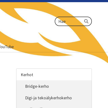
Haku
Hae
YouTube
Kerhot
Bridge-kerho
Digi-ja tekoälykerhokerho