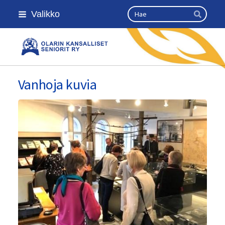
Siirry
Haku
Valikko
sivun
Hae
sisältöön
Olarin kansalliset seniorit ry
Vanhoja kuvia