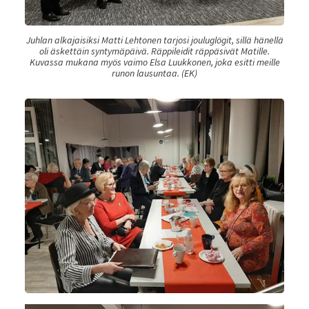
Juhlan alkajaisiksi Matti Lehtonen tarjosi jouluglögit, sillä hänellä
oli äskettäin syntymäpäivä. Räppileidit räppäsivät Matille.
Kuvassa mukana myös vaimo Elsa Luukkonen, joka esitti meille
runon lausuntaa. (EK)