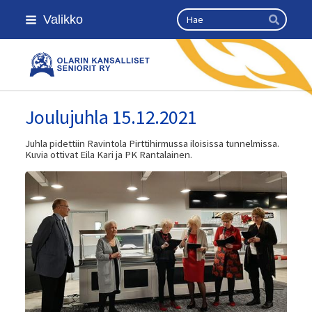
Siirry
Haku
Valikko
sivun
Hae
sisältöön
Olarin kansalliset seniorit ry
Joulujuhla 15.12.2021
Juhla pidettiin Ravintola Pirttihirmussa iloisissa tunnelmissa.
Kuvia ottivat Eila Kari ja PK Rantalainen.