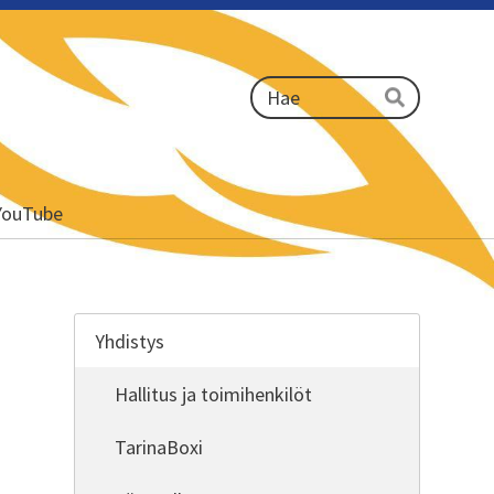
Haku
Hae
YouTube
Yhdistys
Hallitus ja toimihenkilöt
TarinaBoxi