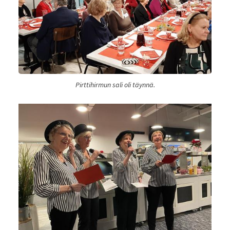
Pirttihirmun sali oli täynnä.