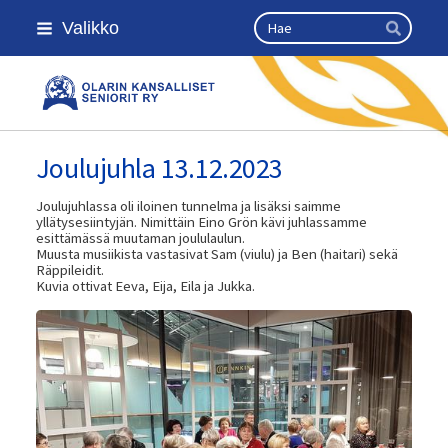
Siirry
Haku
Valikko
sivun
Hae
sisältöön
Olarin kansalliset seniorit ry
Joulujuhla 13.12.2023
Joulujuhlassa oli iloinen tunnelma ja lisäksi saimme
yllätysesiintyjän. Nimittäin Eino Grön kävi juhlassamme
esittämässä muutaman joululaulun.
Muusta musiikista vastasivat Sam (viulu) ja Ben (haitari) sekä
Räppileidit.
Kuvia ottivat Eeva, Eija, Eila ja Jukka.