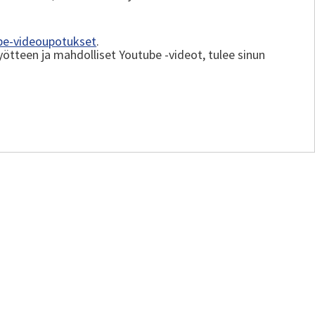
be-videoupotukset
.
yötteen ja mahdolliset Youtube -videot, tulee sinun