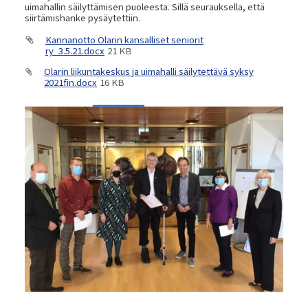
uimahallin säilyttämisen puoleesta. Sillä seurauksella, että
siirtämishanke pysäytettiin.
Kannanotto Olarin kansalliset seniorit
ry_3.5.21.docx
21 KB
Olarin liikuntakeskus ja uimahalli säilytettävä syksy
2021fin.docx
16 KB