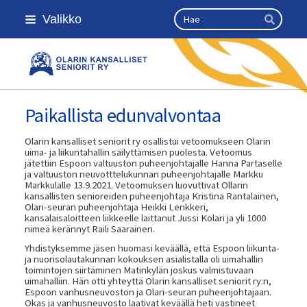
Siirry
Haku
Valikko
sivun
Hae
sisältöön
Olarin kansalliset seniorit ry
Paikallista edunvalvontaa
Olarin kansalliset seniorit ry osallistui vetoomukseen Olarin
uima- ja liikuntahallin säilyttämisen puolesta. Vetoomus
jätettiin Espoon valtuuston puheenjohtajalle Hanna Partaselle
ja valtuuston neuvotttelukunnan puheenjohtajalle Markku
Markkulalle 13.9.2021. Vetoomuksen luovuttivat Ollarin
kansallisten senioreiden puheenjohtaja Kristina Rantalainen,
Olari-seuran puheenjohtaja Heikki Lenkkeri,
kansalaisaloitteen liikkeelle laittanut Jussi Kolari ja yli 1000
nimeä kerännyt Raili Saarainen.
Yhdistyksemme jäsen huomasi keväällä, että Espoon liikunta-
ja nuorisolautakunnan kokouksen asialistalla oli uimahallin
toimintojen siirtäminen Matinkylän joskus valmistuvaan
uimahalliin. Hän otti yhteyttä Olarin kansalliset seniorit ry:n,
Espoon vanhusneuvoston ja Olari-seuran puheenjohtajaan.
Okas ja vanhusneuvosto laativat keväällä heti vastineet