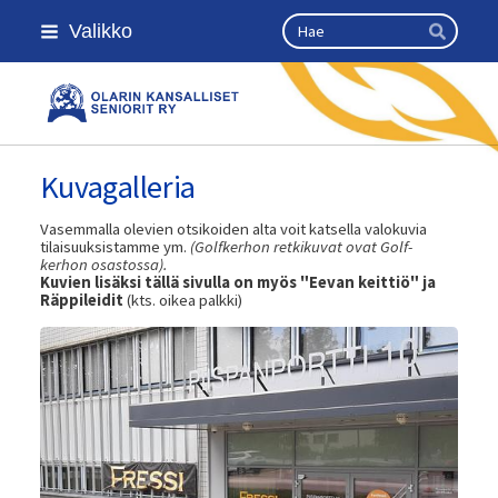
Siirry
Haku
Valikko
sivun
Hae
sisältöön
Olarin kansalliset seniorit ry
Kuvagalleria
Vasemmalla olevien otsikoiden alta voit katsella valokuvia
tilaisuuksistamme ym.
(Golfkerhon retkikuvat ovat Golf-
kerhon osastossa).
Kuvien lisäksi tällä sivulla on myös "Eevan keittiö" ja
Räppileidit
(kts. oikea palkki)