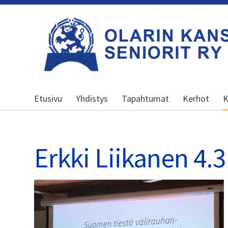
Siirry
sivun
sisältöön
Olarin kansalliset seniorit ry
Etusivu
Yhdistys
Tapahtumat
Kerhot
K
Erkki Liikanen 4.