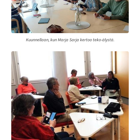
Kuunnellaan, kun Marja Sarja kertoo teko-älystä.