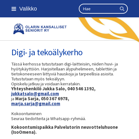
Siirry
Haku
Valikko
sivun
Hae
sisältöön
Olarin kansalliset seniorit ry
Digi- ja tekoälykerho
Tässä kerhossa tutustutaan digi-laitteisiin, niiden huvi- ja
hyötykäyttöön. Harjoitellaan älypuhelimeen, tablettiin ja
tietokoneeseen liittyviä hauskoja ja tarpeellisia asioita.
Tutustutaan myös tekoälyyn.
Opiskelu jatkuu ja voidaan kerratakin.
Yhteyshenkilö Jukka Salo, 040 546 1392,
jukkatsalo@gmail.com
ja
Marja Sarja, 050 367 6978,
marja.sarja@gmail.com
Kokoontuminen
Seuraa tiedotteita ja Whatsapp-ryhmää.
Kokoontumispaikka Palvelutorin neuvotteluhuone
(IsoOmena).