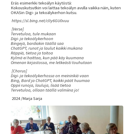
Eräs esimerkki tekoälyn käytöstä:
Kokouskutsutkin voi laittaa tekoälyn avulla vaikka näin, kuten
OKASin Digi- ja tekoälykerhon kutsu.
https://sl.bing.net/clIy6GU0vuu
[Verse]
Tervetuloa, tule mukaan
Digi- ja tekoälykerhoon
Bingejä, bardiakin täällä saa
ChatGPT, runot ja laulut kaikki mukana
Räppiä, tietoa ja taitoa
Kylmä ei haittaa, kun pää käy kuumana
Omenan kirjastossa, me letkeästi touhutaan
[Chorus]
Digi- ja tekoälykerhossa on meininkiä vaan
Bing, Bard ja ChatGPT, kaikki päät huumaa
Oppii runoja, lauluja, lisää tietoa
Tervetuloa, ollaan täällä valmiina jo!
2024 /Marja Sarja