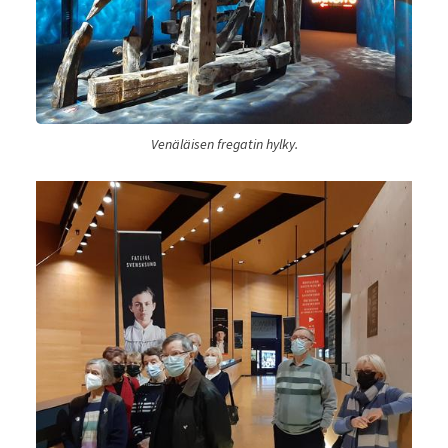
Venäläisen fregatin hylky.