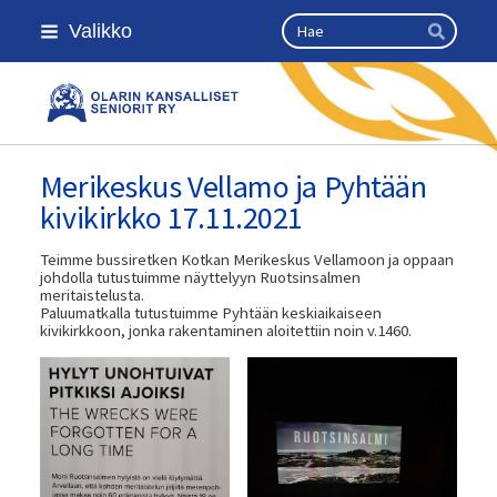
Siirry
Haku
Valikko
sivun
Hae
sisältöön
Olarin kansalliset seniorit ry
Merikeskus Vellamo ja Pyhtään
kivikirkko 17.11.2021
Teimme bussiretken Kotkan Merikeskus Vellamoon ja oppaan
johdolla tutustuimme näyttelyyn Ruotsinsalmen
meritaistelusta.
Paluumatkalla tutustuimme Pyhtään keskiaikaiseen
kivikirkkoon, jonka rakentaminen aloitettiin noin v.1460.