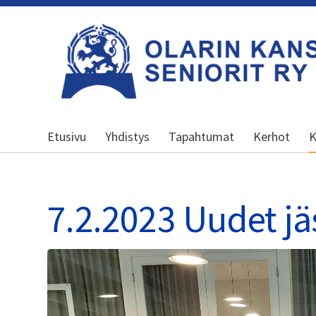
Siirry
sivun
sisältöön
Olarin kansalliset seniorit ry
Etusivu
Yhdistys
Tapahtumat
Kerhot
K
7.2.2023 Uudet jä