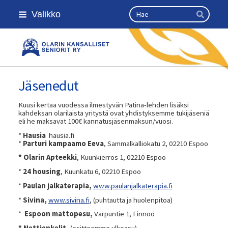
Siirry
Haku
Valikko
sivun
Hae
sisältöön
Olarin kansalliset seniorit ry
Jäsenedut
Kuusi kertaa vuodessa ilmestyvän Patina-lehden lisäksi
kahdeksan olarilaista yritystä ovat yhdistyksemme tukijäseniä
eli he maksavat 100€ kannatusjäsenmaksun/vuosi.
*
Hausia
hausia.fi
*
Parturi kampaamo Eeva
, Sammalkalliokatu 2, 02210 Espoo
* Olarin Apteekki
, Kuunkierros 1, 02210 Espoo
*
24 housing
, Kuunkatu 6, 02210 Espoo
*
Paulan jalkaterapia,
www.paulanjalkaterapia.fi
*
Sivina,
www.sivina.fi
, (puhtautta ja huolenpitoa)
*
Espoon mattopesu,
Varpuntie 1, Finnoo