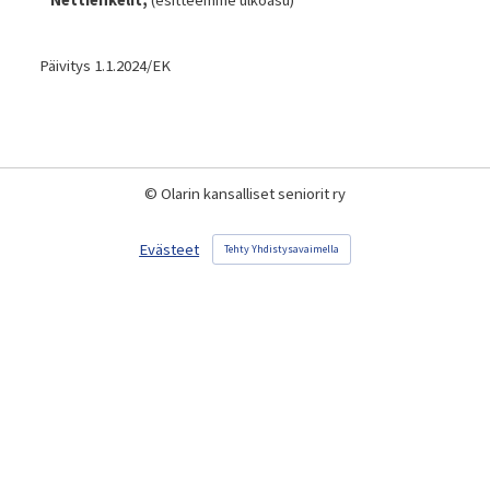
* Nettienkelit,
(esitteemme ulkoasu)
Päivitys 1.1.2024/EK
©
Olarin kansalliset seniorit ry
Evästeet
Tehty Yhdistysavaimella