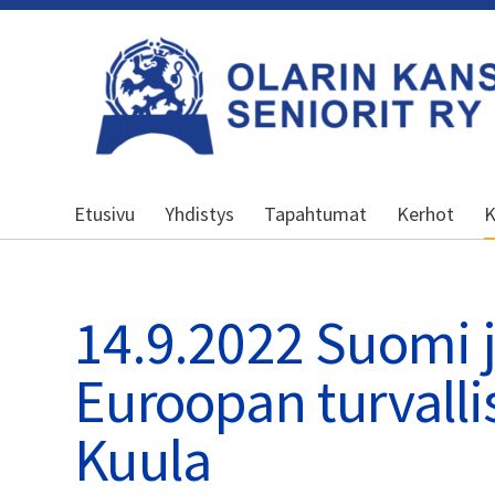
Siirry
sivun
sisältöön
Olarin kansalliset seniorit ry
Etusivu
Yhdistys
Tapahtumat
Kerhot
K
14.9.2022 Suomi 
Euroopan turvalli
Kuula