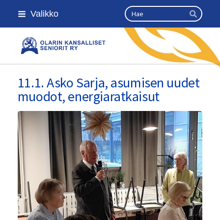
Siirry
Haku
Valikko
sivun
Hae
sisältöön
Olarin kansalliset seniorit ry
11.1. Asko Sarja, asumisen uudet
muodot, energiaratkaisut