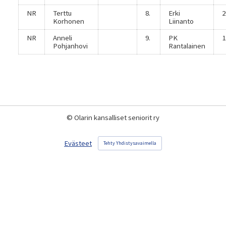
NR
Terttu
8.
Erki
2
Korhonen
Liinanto
NR
Anneli
9.
PK
1
Pohjanhovi
Rantalainen
©
Olarin kansalliset seniorit ry
Evästeet
Tehty Yhdistysavaimella