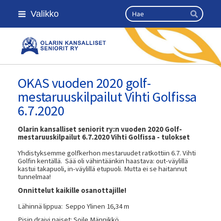
Siirry
Haku
Valikko
sivun
Hae
sisältöön
Olarin kansalliset seniorit ry
OKAS vuoden 2020 golf-
mestaruuskilpailut Vihti Golfissa
6.7.2020
Olarin kansalliset seniorit ry:n vuoden 2020 Golf-
mestaruuskilpailut 6.7.2020 Vihti Golfissa - tulokset
Yhdistyksemme golfkerhon mestaruudet ratkottiin 6.7. Vihti
Golfin kentällä. Sää oli vähintäänkin haastava: out-väylillä
kastui takapuoli, in-väylillä etupuoli. Mutta ei se haitannut
tunnelmaa!
Onnittelut kaikille osanottajille!
Lähinnä lippua: Seppo Ylinen 16,34 m
Pisin draivi naiset: Soile Männikkö