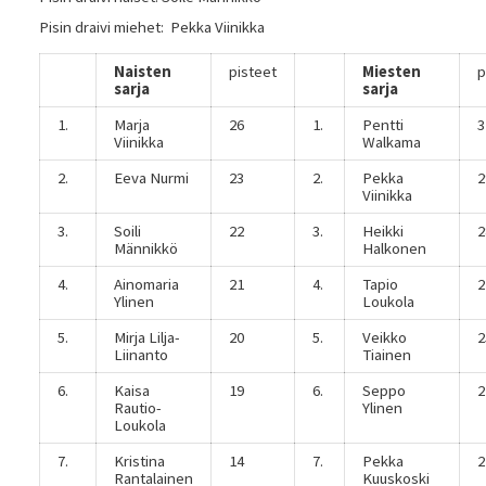
Pisin draivi miehet: Pekka Viinikka
Naisten
pisteet
Miesten
p
sarja
sarja
1.
Marja
26
1.
Pentti
3
Viinikka
Walkama
2.
Eeva Nurmi
23
2.
Pekka
2
Viinikka
3.
Soili
22
3.
Heikki
2
Männikkö
Halkonen
4.
Ainomaria
21
4.
Tapio
2
Ylinen
Loukola
5.
Mirja Lilja-
20
5.
Veikko
2
Liinanto
Tiainen
6.
Kaisa
19
6.
Seppo
2
Rautio-
Ylinen
Loukola
7.
Kristina
14
7.
Pekka
2
Rantalainen
Kuuskoski