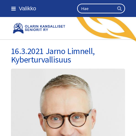
Siirry
Haku
Valikko
sivun
Hae
sisältöön
Olarin kansalliset seniorit ry
16.3.2021 Jarno Limnell,
Kyberturvallisuus