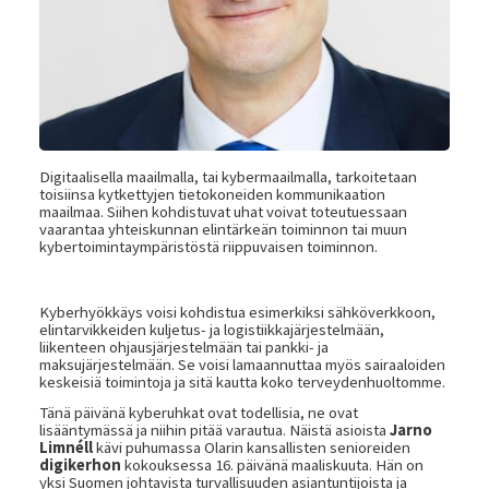
Digitaalisella maailmalla, tai kybermaailmalla, tarkoitetaan
toisiinsa kytkettyjen tietokoneiden kommunikaation
maailmaa. Siihen kohdistuvat uhat voivat toteutuessaan
vaarantaa yhteiskunnan elintärkeän toiminnon tai muun
kybertoimintaympäristöstä riippuvaisen toiminnon.
Kyberhyökkäys voisi kohdistua esimerkiksi sähköverkkoon,
elintarvikkeiden kuljetus- ja logistiikkajärjestelmään,
liikenteen ohjausjärjestelmään tai pankki- ja
maksujärjestelmään. Se voisi lamaannuttaa myös sairaaloiden
keskeisiä toimintoja ja sitä kautta koko terveydenhuoltomme.
Tänä päivänä kyberuhkat ovat todellisia, ne ovat
lisääntymässä ja niihin pitää varautua. Näistä asioista
Jarno
Limnéll
kävi puhumassa Olarin kansallisten senioreiden
digikerhon
kokouksessa 16. päivänä maaliskuuta. Hän on
yksi Suomen johtavista turvallisuuden asiantuntijoista ja