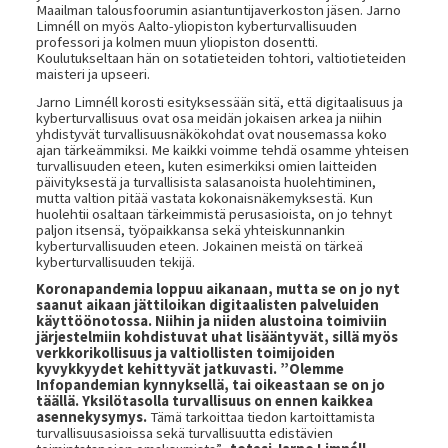
Maailman talousfoorumin asiantuntijaverkoston jäsen. Jarno
Limnéll on myös Aalto-yliopiston kyberturvallisuuden
professori ja kolmen muun yliopiston dosentti.
Koulutukseltaan hän on sotatieteiden tohtori, valtiotieteiden
maisteri ja upseeri.
Jarno Limnéll korosti esityksessään sitä, että digitaalisuus ja
kyberturvallisuus ovat osa meidän jokaisen arkea ja niihin
yhdistyvät turvallisuusnäkökohdat ovat nousemassa koko
ajan tärkeämmiksi. Me kaikki voimme tehdä osamme yhteisen
turvallisuuden eteen, kuten esimerkiksi omien laitteiden
päivityksestä ja turvallisista salasanoista huolehtiminen,
mutta valtion pitää vastata kokonaisnäkemyksestä. Kun
huolehtii osaltaan tärkeimmistä perusasioista, on jo tehnyt
paljon itsensä, työpaikkansa sekä yhteiskunnankin
kyberturvallisuuden eteen. Jokainen meistä on tärkeä
kyberturvallisuuden tekijä.
Koronapandemia loppuu aikanaan, mutta se on jo nyt
saanut aikaan jättiloikan digitaalisten palveluiden
käyttöönotossa. Niihin ja niiden alustoina toimiviin
järjestelmiin kohdistuvat uhat lisääntyvät, sillä myös
verkkorikollisuus ja valtiollisten toimijoiden
kyvykkyydet kehittyvät jatkuvasti. ”Olemme
Infopandemian kynnyksellä, tai oikeastaan se on jo
täällä. Yksilötasolla turvallisuus on ennen kaikkea
asennekysymys.
Tämä tarkoittaa tiedon kartoittamista
turvallisuusasioissa sekä turvallisuutta edistävien