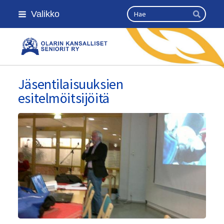
Siirry
Haku
Valikko
sivun
Hae
sisältöön
Olarin kansalliset seniorit ry
Jäsentilaisuuksien
esitelmöitsijöitä