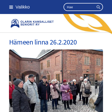
Siirry
Haku
Valikko
sivun
Hae
sisältöön
Olarin kansalliset seniorit ry
Hämeen linna 26.2.2020