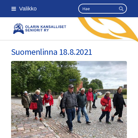
Siirry
Haku
Valikko
sivun
Hae
sisältöön
Olarin kansalliset seniorit ry
Suomenlinna 18.8.2021