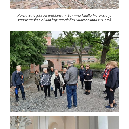
Päiviö Salo johtaa joukkoaan. Saimme kuulla historiaa ja
tapahtumia Päiviön lapsuusajoilta Suomenlinnassa. (JS)