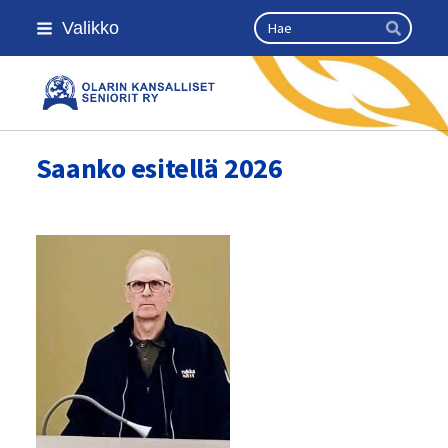
Siirry
Haku
Valikko
sivun
Hae
sisältöön
Olarin kansalliset seniorit ry
Saanko esitellä 2026