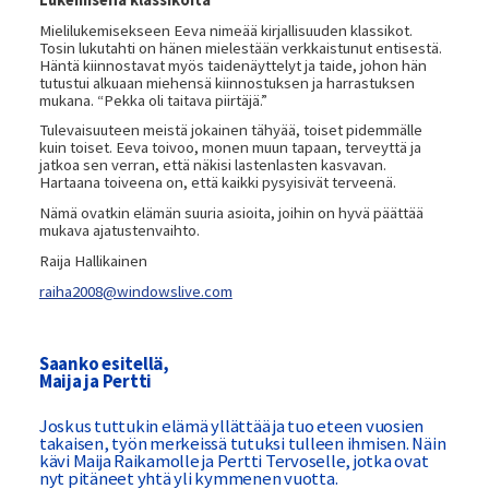
Mielilukemisekseen Eeva nimeää kirjallisuuden klassikot.
Tosin lukutahti on hänen mielestään verkkaistunut entisestä.
Häntä kiinnostavat myös taidenäyttelyt ja taide, johon hän
tutustui alkuaan miehensä kiinnostuksen ja harrastuksen
mukana. “Pekka oli taitava piirtäjä.”
Tulevaisuuteen meistä jokainen tähyää, toiset pidemmälle
kuin toiset. Eeva toivoo, monen muun tapaan, terveyttä ja
jatkoa sen verran, että näkisi lastenlasten kasvavan.
Hartaana toiveena on, että kaikki pysyisivät terveenä.
Nämä ovatkin elämän suuria asioita, joihin on hyvä päättää
mukava ajatustenvaihto.
Raija Hallikainen
raiha2008@windowslive.com
Saanko esitellä,
Maija ja Pertti
Joskus tuttukin elämä yllättää ja tuo eteen vuosien
takaisen, työn merkeissä tutuksi tulleen ihmisen. Näin
kävi Maija Raikamolle ja Pertti Tervoselle, jotka ovat
nyt pitäneet yhtä yli kymmenen vuotta.