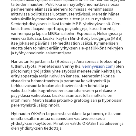
taiteiden maisteri. Politiikka on näytellyt huomattavaa osaa
perheemme elämässä mieheni toimiessa Keminmaassa
mittavissa poliittisissa luottamustehtävissä. Menetin hänet
sairauksille kymmenisen vuotta sitten ja asun nyt yksin.
Senioriyhdistyksen lisäksi toimin MBB-yhdistyksessä. Olen
kouluttanut laajasti opettajia, psykologeja, kuraattoreita,
vanhempia ja lapsia MBB:n saloihin Espoossa, Helsingissä ja
viimeksi Salossa. Lisäksi käytän Mind-Body bridgingiä (MBB)
itse jokaisen päivänä TM-meditaation lisäksi. Kymmenisen
vuotta olen toiminut erään yrityksen HR-päällikkönä rekryjen
ja työhyvinvoinnin asiantuntijana.
Harrastan kirjoittamista (Bodissa ja Amazonissa teokseni) ja
tutkimustyötä. Menetelmää Venny (ks.
vennyvision.com
) olen
pilotoinut ja työ jatkuu yhteistyössä menetelmän kehittäjän,
erityisopettaja Maija Koivulan kanssa. Menetelmä korjaa
visuaalista hahmottamista ja parantaa keskittymistä ja
tarkkaavaisuutta koulun aloittavien lasten kohdalta ja
vaikuttaa koko kognitiiviseen suoriutumiseen ja ehkäisee
psyykkisiä vaikeuksia. Lisäksi asuntoautolla matkailu on
intohimoni. Mietin lisäksi jatkanko grafologiaan ja hypnoosiin
perehtymistä lisäopinnoin.
Nyt nautin OKASin tarjoamista virikkeistä ja toivon, että voin
omalta osaltani antaa osaamistani vastavuoroisesti
yhdistyksen käyttöön. Minut on valittu OKASin hallitukseen ja
olen yhdistyksen tiedottaja.