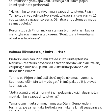
seurakunnan ystäväpalvelukurssin ja sai kummipojan
kolmilapsisesta perheestä.
“Halusin kuitenkin vaativamman vapaaehtoistyön. Pääsin
Terhokotiin vapaehtoistyön koulutukseen ja kävinkin yli 10
vuotta siellä vapaaehtoisena. Olin itse ehdottomasti myös
saamapuolella.”
Korona lopetti Pirjon mukaan tämän työn, jota hän kuvaa
merkityksellisimmäksi työkseen. “Koulutus ja työnohjaus
olivat ensiluokkaisia.”
Voimaa liikunnasta ja kulttuurista
Pietarin vuosiaan Pirjo muistelee kulttuurintäyteisinä.
Mariinski-teatterin näytökset saivat hänestä vakiokuluttajan,
kaupungin musiikki- ja muukin kulttuuritarjontahan on
tunnetusti rikasta.
Tennis oli Pirjon elämässä läsnä myös ulkomaanvuosina.
Suomessa elämään tuli myös golf. Nämä pallopelit jatkuvat
kotimaassa.
“Jotta elämä ei olisi mennyt ihan pelaamiseksi, halusin jotain
muutakin kun vapaaehtoistyö jäi.”
Tämä jotain muuta on muun muassa Olarin Senioreiden
toiminta, jossa hän tällä hetkellä on mukana kirjallisuuspiirissä.