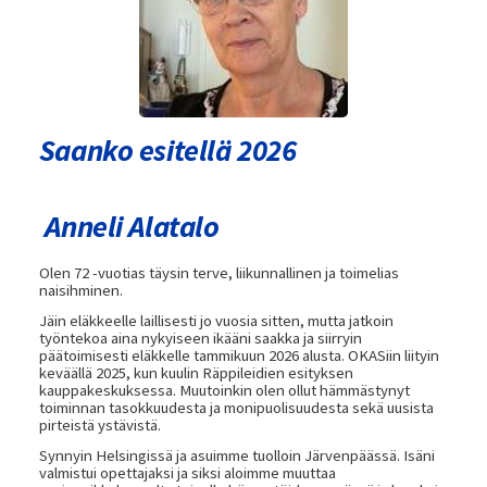
Saanko esitellä 2026
Anneli Alatalo
Olen 72 -vuotias täysin terve, liikunnallinen ja toimelias
naisihminen.
Jäin eläkkeelle laillisesti jo vuosia sitten, mutta jatkoin
työntekoa aina nykyiseen ikääni saakka ja siirryin
päätoimisesti eläkkelle tammikuun 2026 alusta. OKASiin liityin
keväällä 2025, kun kuulin Räppileidien esityksen
kauppakeskuksessa. Muutoinkin olen ollut hämmästynyt
toiminnan tasokkuudesta ja monipuolisuudesta sekä uusista
pirteistä ystävistä.
Synnyin Helsingissä ja asuimme tuolloin Järvenpäässä. Isäni
valmistui opettajaksi ja siksi aloimme muuttaa