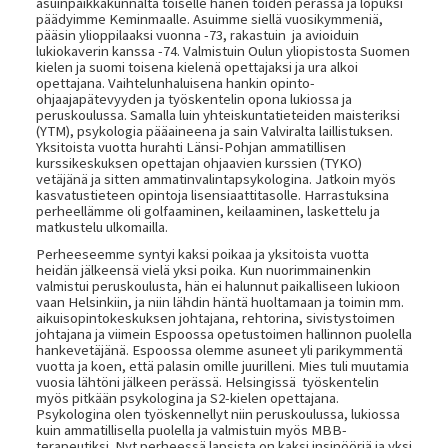
asuinpaikkakunnalta toiselle hänen töiden perässä ja lopuksi
päädyimme Keminmaalle. Asuimme siellä vuosikymmeniä,
pääsin ylioppilaaksi vuonna -73, rakastuin ja avioiduin
lukiokaverin kanssa -74. Valmistuin Oulun yliopistosta Suomen
kielen ja suomi toisena kielenä opettajaksi ja ura alkoi
opettajana. Vaihtelunhaluisena hankin opinto-
ohjaajapätevyyden ja työskentelin opona lukiossa ja
peruskoulussa. Samalla luin yhteiskuntatieteiden maisteriksi
(YTM), psykologia pääaineena ja sain Valviralta laillistuksen.
Yksitoista vuotta hurahti Länsi-Pohjan ammatillisen
kurssikeskuksen opettajan ohjaavien kurssien (TYKO)
vetäjänä ja sitten ammatinvalintapsykologina. Jatkoin myös
kasvatustieteen opintoja lisensiaattitasolle. Harrastuksina
perheellämme oli golfaaminen, keilaaminen, laskettelu ja
matkustelu ulkomailla.
Perheeseemme syntyi kaksi poikaa ja yksitoista vuotta
heidän jälkeensä vielä yksi poika. Kun nuorimmainenkin
valmistui peruskoulusta, hän ei halunnut paikalliseen lukioon
vaan Helsinkiin, ja niin lähdin häntä huoltamaan ja toimin mm.
aikuisopintokeskuksen johtajana, rehtorina, sivistystoimen
johtajana ja viimein Espoossa opetustoimen hallinnon puolella
hankevetäjänä. Espoossa olemme asuneet yli parikymmentä
vuotta ja koen, että palasin omille juurilleni. Mies tuli muutamia
vuosia lähtöni jälkeen perässä. Helsingissä työskentelin
myös pitkään psykologina ja S2-kielen opettajana.
Psykologina olen työskennellyt niin peruskoulussa, lukiossa
kuin ammatillisella puolella ja valmistuin myös MBB-
terapeutiksi. Nyt perheessä lapsista on kaksi insinööriä ja yksi