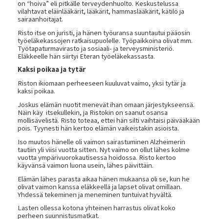
on “hoiva” eli pitkälle terveydenhuolto. Keskustelussa
vilahtavat eläinlääkärit, lääkärit, hammaslääkärit, kätilö ja
sairaanhoitajat.
Risto itse on juristi, ja hänen työuransa suuntautui pääosin
työeläkekassojen ratkaisupuolelle. Työpaikkoina olivat mm.
Työtapaturmavirasto ja sosiaali- ja terveysministeriö.
Eläkkeelle hän siirtyi Eteran työeläkekassasta.
Kaksi poikaa ja tytär
Riston ikiomaan perheeseen kuuluvat vaimo, yksi tytär ja
kaksi poikaa.
Joskus elämän nuotit menevät ihan omaan järjestykseensä.
Näin käy itsekullekin, ja Ristokin on saanut osansa
mollisävelistä. Risto toteaa, ettei hän silti vaihtaisi päivääkään
pois. Tyynesti hän kertoo elämän vaikeistakin asioista.
Iso muutos hänelle oli vaimon sairastuminen Alzheimerin
tautiin yli viisi vuotta sitten. Nyt vaimo on ollut lähes kolme
vuotta ympärivuorokautisessa hoidossa. Risto kertoo
käyvänsä vaimon luona usein, lähes päivittäin.
Elämän lähes parasta aikaa hänen mukaansa oli se, kun he
olivat vaimon kanssa eläkkeellä ja lapset olivat omillaan.
Yhdessä tekeminen ja meneminen tuntuivat hyvältä.
Lasten ollessa kotona yhteinen harrastus olivat koko
perheen suunnistusmatkat.