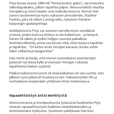
Pirjo kuvaa vuosia 1989-94 ”fantastiseksi ajaksi”, varsinaiseksi
näköalapaikaksi, jolloin tapahtui paljon. Neuvostoliitto muuttui
Venäjäksi ja moni muukin asia mullistui maassa. Kerran hän
sanoo tavanneensa myös nykyisen presidentin, Vladimir
Putinin, joka oli silloin Leningradin, nykyisen Pietarin
kaupungin apulaisjohtaja.
Kielitaitoisena Pirjo sai vuosien varrella myös venäläisiä
ystäviä, joiden kanssa yhteys ei ole katkennut. Ja tietysti
hänen oli silloin ja nytkin helppo seurata paikallisia
tiedotusvälineitä, joista saa kuvan siitä, mitä maassa tapahtui
ja tapahtuu. “En katso enää Venäjän kanavia, koska sieltä
tulee sellaista propagandaa.”
Hän tohtii arvioida, että monet suomalaiset asiantuntijat
joutuvat nyt ikävä kyllä arvioimaan Venäjän nykyisiä
tapahtumia hiukan syrjästä.
Pääkonsuliviraston pesti oli määräaikainen eli viisi vuotta. Sen
jälkeen työt jatkuivat Suomessa mm. Vakuutusyhtiö Ifin ja
ruotsalaisen meijerialan yrityksen Arlan toiminnassa.
Vapaaehtoistyö antoi merkitystä
Kiinnostavasta ja monipuolisesta työurasta huolimatta Pirjo
nimeää vapaaehtoistyön kaikkein mielekkäimmäksi ja
antoisimmaksi työkseen. Suomeen palattuaan hän kävi