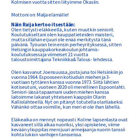
Kolmisen vuotta sitten liityimme Okasiin.
Mottoni on: Malja elämälle!
Näin Raija kertoo itsestään:
Olen tietysti eläkkeellä, kuten muutkin seniorit.
Koulutukseltani olen kauppatieteiden maisteri,
mutta sillähän ei juuri ole enää merkitystä tänä
päivänä. Työuran tein ensin perheyrityksessä, sitten
Helsingin kauppakorkeakoulun johtamis-
koulutuksessa ja viimeiset 21 vuotta
taloustoimittajana Tekniikka&Talous- lehdessä.
Olen kasvanut Joensuussa, josta juna toi Helsinkiin jo
vuonna 1964. Espooseen kotiuduin miehen ja 3-
vuotiaan tyttären kanssa vuonna 1973. Siitä lähtien
kotiseutuni, vuoteen 2020 oli merellinen Espoonlahti.
Seniori-iässä tapaamani uuden miehen kanssa
laitoimme lakanat yhteiseen kaappiin Olarin
Kalliolähteellä. Nyt on pitänyt totutella olarilaiseksi.
Vähänkö ottaa voimille, kun meri ei ole ihan lähellä.
Eläkeaika on mennyt nopeasti. Kolme lapsenlasta ovat
kasvaneet sillä aikaa nuoriksi, yksi opiskelee, viime
kevään ylioppilas meni juuri armeijaan ja nuorin tanssii
kohta lukion vanhojen tansseissa.