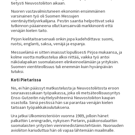
tietysti Neuvostoliiton aikaan.
Nuoren vastavalmistuneen ekonomin ensimmäinen
varsinainen työ oli Suomen Messujen
vientinäyttelyvirkailijana. Pestin saantia helpottivat sekä
tutkinnon pääaineena ollut kansainväli markkinointi että
venäjän kielen taito.
Pirjon kielitaitoarsenaali onkin jopa kadehdittava: suomi,
ruotsi, englanti, saksa, venäjä ja espanja.
Messuelämä ei sitten imaissut lopullisesti Pirjoa mukaansa, ja
kolme vuotta matkustelua alkoi riittää, vaikka työ antoi
näköalapaikan suomalaiseen elinkeinoelämään ja yrityksiin.
Suomen vientiteollisuus tuli enemmän kuin hyvänpäivän
tutuksi.
Koti Pietarissa
No, ei hän päässyt matkustelusta ja Neuvostoliitosta eroon
seuraavassakaan työpaikassa, joka oli metsäteollisuusyritys
Enso-Gutzeitin näyttelysihteerinä Neuvostoliiton kaupan
osastolla. Siinä pestissä hän sai parantaa venäjän kielen
taitoaan työpaikkakoulutuksena.
Ura jatkui Ulkoministeriöön vuonna 1989, jolloin hänet
palkattiin Leningradin, nykyisen Pietarin, pääkonsulaattiin
suomalaisten yritysten vienninedistämistehtäviin. Nuoruuden
avioliiton kariuduttua hän oli vapaa lähtemään maailmalle.