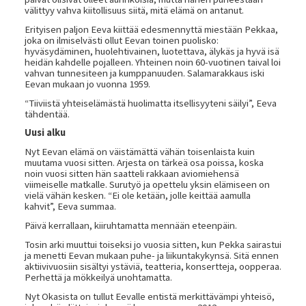
välittyy vahva kiitollisuus siitä, mitä elämä on antanut.
Erityisen paljon Eeva kiittää edesmennyttä miestään Pekkaa,
joka on ilmiselvästi ollut Eevan toinen puolisko:
hyväsydäminen, huolehtivainen, luotettava, älykäs ja hyvä isä
heidän kahdelle pojalleen. Yhteinen noin 60-vuotinen taival loi
vahvan tunnesiteen ja kumppanuuden. Salamarakkaus iski
Eevan mukaan jo vuonna 1959.
“Tiiviistä yhteiselämästä huolimatta itsellisyyteni säilyi”, Eeva
tähdentää.
Uusi alku
Nyt Eevan elämä on väistämättä vähän toisenlaista kuin
muutama vuosi sitten. Arjesta on tärkeä osa poissa, koska
noin vuosi sitten hän saatteli rakkaan aviomiehensä
viimeiselle matkalle. Surutyö ja opettelu yksin elämiseen on
vielä vähän kesken. “Ei ole ketään, jolle keittää aamulla
kahvit”, Eeva summaa.
Päivä kerrallaan, kiiruhtamatta mennään eteenpäin.
Tosin arki muuttui toiseksi jo vuosia sitten, kun Pekka sairastui
ja menetti Eevan mukaan puhe- ja liikuntakykynsä. Sitä ennen
aktiivivuosiin sisältyi ystäviä, teatteria, konsertteja, oopperaa.
Perhettä ja mökkeilyä unohtamatta.
Nyt Okasista on tullut Eevalle entistä merkittävämpi yhteisö,