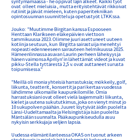
syntymämaassa - he oppivat lajin alkeet. Kaikki työt
ovat olleet mieluisia , mutta erityistehtävät rikkoivat
rutiinit ja jäivät mieleen, kuten paperitekniikan
opintosuunnan suunnittelu ja opetustyöt LTKK:ssa.
Jouko: "Muutimme Birgitan kanssa Espooseen
Henttaan Klarikseen eläkepäivien viettoon
tammikuussa 2023. Olimme juuri asettuneet uuteen
kotiin ja seutuun, kun Birgitta sairastui ja menehtyi
nopeasti edenneeseen sairauteen helmikuussa 2025.
Hämeenlinnassa asuvan Laurin perheen läheisyys ja
hänen vaimonsa Aprilyn'in lähettämät videot ja kuvat
pikku-Stella tyttärestä 2,5 v. ovat auttaneet surusta
toipumisessa."
"Meillä oli monia yhteisiä harrastuksia; mökkeily, golf,
liikunta, teatterit, konsertit ja pari kertaa vuodessa
lähdimme ulkomaille kaupunkilomille. Omia
harrastuksiani ovat olleet vielä laajemmalti liikunta,
kielet ja uutena sukututkimus, joka on vienyt minut jo
10 sukupolven päähän. Juuret löytyivät äidin puolelta
Länsi-Uudeltamaalta ja Helsingistä ja isän puolelta
Mäntsälän suunnalta. Pääkaupunkiseudulla asuu
nykyisin serkkuja ja veljien lapsia.
Uudessa elämäntilanteessa OKAS on tuonut arkeen
struktuuria ja mielekästä tekemistä kokousten,