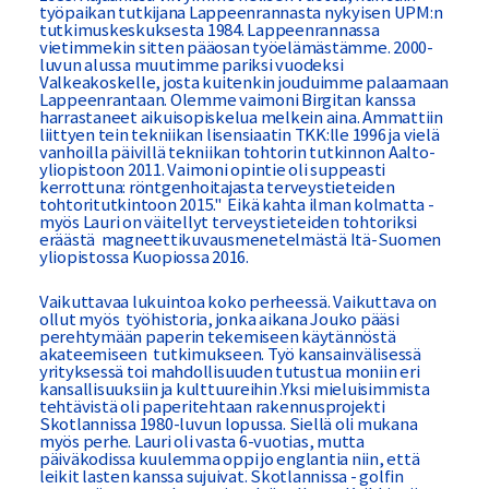
työpaikan tutkijana Lappeenrannasta nykyisen UPM:n
tutkimuskeskuksesta 1984. Lappeenrannassa
vietimmekin sitten pääosan työelämästämme. 2000-
luvun alussa muutimme pariksi vuodeksi
Valkeakoskelle, josta kuitenkin jouduimme palaamaan
Lappeenrantaan. Olemme vaimoni Birgitan kanssa
harrastaneet aikuisopiskelua melkein aina. Ammattiin
liittyen tein tekniikan lisensiaatin TKK:lle 1996 ja vielä
vanhoilla päivillä tekniikan tohtorin tutkinnon Aalto-
yliopistoon 2011. Vaimoni opintie oli suppeasti
kerrottuna: röntgenhoitajasta terveystieteiden
tohtoritutkintoon 2015." Eikä kahta ilman kolmatta -
myös Lauri on väitellyt terveystieteiden tohtoriksi
eräästä magneettikuvausmenetelmästä Itä-Suomen
yliopistossa Kuopiossa 2016.
Vaikuttavaa lukuintoa koko perheessä. Vaikuttava on
ollut myös työhistoria, jonka aikana Jouko pääsi
perehtymään paperin tekemiseen käytännöstä
akateemiseen tutkimukseen. Työ kansainvälisessä
yrityksessä toi mahdollisuuden tutustua moniin eri
kansallisuuksiin ja kulttuureihin .Yksi mieluisimmista
tehtävistä oli paperitehtaan rakennusprojekti
Skotlannissa 1980-luvun lopussa. Siellä oli mukana
myös perhe. Lauri oli vasta 6-vuotias, mutta
päiväkodissa kuulemma oppi jo englantia niin, että
leikit lasten kanssa sujuivat. Skotlannissa - golfin