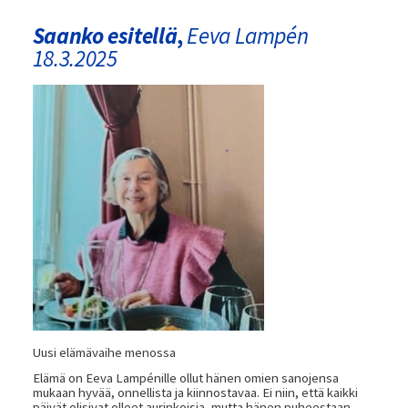
Saanko esitellä
,
Eeva
Lampén
18.3.2025
Uusi elämävaihe menossa
Elämä on Eeva Lampénille ollut hänen omien sanojensa
mukaan hyvää, onnellista ja kiinnostavaa. Ei niin, että kaikki
päivät olisivat olleet aurinkoisia, mutta hänen puheestaan