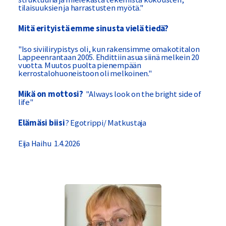
tilaisuuksien ja harrastusten myötä."
Mitä erityistä emme sinusta vielä tiedä?
"Iso siviilirypistys oli, kun rakensimme omakotitalon
Lappeenrantaan 2005. Ehdittiin asua siinä melkein 20
vuotta. Muutos puolta pienempään
kerrostalohuoneistoon oli melkoinen."
Mikä on mottosi?
"Always look on the bright side of
life"
Elämäsi biisi
? Egotrippi/ Matkustaja
Eija Haihu 1.4.2026