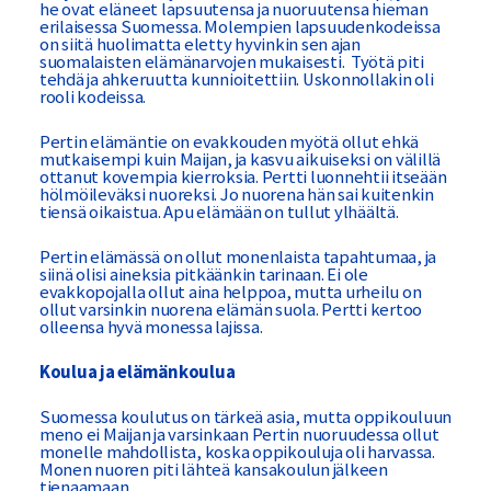
he ovat eläneet lapsuutensa ja nuoruutensa hieman
erilaisessa Suomessa. Molempien lapsuudenkodeissa
on siitä huolimatta eletty hyvinkin sen ajan
suomalaisten elämänarvojen mukaisesti. Työtä piti
tehdä ja ahkeruutta kunnioitettiin. Uskonnollakin oli
rooli kodeissa.
Pertin elämäntie on evakkouden myötä ollut ehkä
mutkaisempi kuin Maijan, ja kasvu aikuiseksi on välillä
ottanut kovempia kierroksia. Pertti luonnehtii itseään
hölmöileväksi nuoreksi. Jo nuorena hän sai kuitenkin
tiensä oikaistua. Apu elämään on tullut ylhäältä.
Pertin elämässä on ollut monenlaista tapahtumaa, ja
siinä olisi aineksia pitkäänkin tarinaan. Ei ole
evakkopojalla ollut aina helppoa, mutta urheilu on
ollut varsinkin nuorena elämän suola. Pertti kertoo
olleensa hyvä monessa lajissa.
Koulua ja elämänkoulua
Suomessa koulutus on tärkeä asia, mutta oppikouluun
meno ei Maijan ja varsinkaan Pertin nuoruudessa ollut
monelle mahdollista, koska oppikouluja oli harvassa.
Monen nuoren piti lähteä kansakoulun jälkeen
tienaamaan.