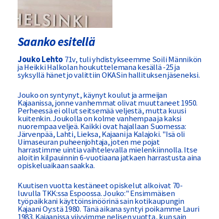
Saanko esitellä
Jouko Lehto
71v, tuli yhdistykseemme Soili Männikön
ja Heikki Halkolan houkuttelemana kesällä -25 ja
syksyllä hänet jo valittiin OKASin hallituksen jäseneksi.
Jouko on syntynyt, käynyt koulut ja armeijan
Kajaanissa, jonne vanhemmat olivat muuttaneet 1950.
Perheessä ei ollut seitsemää veljestä, mutta kuusi
kuitenkin. Joukolla on kolme vanhempaa ja kaksi
nuorempaa veljeä. Kaikki ovat hajallaan Suomessa:
Järvenpää, Lahti, Lieksa, Kajaani ja Kalajoki. "Isä oli
Uimaseuran puheenjohtaja, joten me pojat
harrastimme uintia vaihtelevalla mielenkiinnolla. Itse
aloitin kilpauinnin 6-vuotiaana jatkaen harrastusta aina
opiskeluaikaan saakka.
Kuutisen vuotta kestäneet opiskelut alkoivat 70-
luvulla TKK:ssa Espoossa. Jouko:" Ensimmäisen
työpaikkani käyttöinsinöörinä sain kotikaupungin
Kajaani Oy:stä 1980. Tänä aikana syntyi poikamme Lauri
1983. Kajaanissa viivyimme nelisen vuotta, kun sain