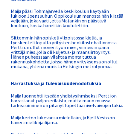
Maija pääsi Tohmajärvellä keskikoulun käytyään
lukioon Joensuuhun. Oppikouluun menosta hän kiittää
veljeään, joka vaati, että Maijankin on päästävä
kouluun, koska hänetkin koulutettiin.
Sittemmin hän opiskeli yliopistossa kieliä, ja
työskenteli lopulta yritysten henkilöstöhallinnossa.
Pertti on ollut monen työn mies, viimeisimpänä
yrittäjämies, jolla oli kuljetus- ja maansiirtoyritys.
Hänen puheessaan vilahtaa monta tuttua
rakennuskohdetta, joissa hänen yrityksensä on ollut
mukana, yhtenä monista Helsingin metrotyömaa.
Harrastuksia ja tulevaisuudenodotuksia
Maija luonnehtii itseään yhdistysihmiseksi. Pertti on
harrastanut paljon erilaista, mutta muun muassa
tärkeä uiminen on pitänyt lopettaa nivelvaivojen takia.
Maija kertoo lukevansa mielellään, ja Kjell Vestö on
hänen mielikirjailijansa.