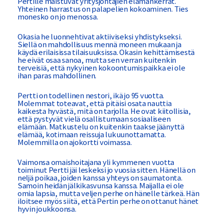
Pertille maistuvat yritysjohtajien elämänkerrat.
Yhteinen harrastus on palapelien kokoaminen. Ties
monesko on jo menossa.
Okasia he luonnehtivat aktiiviseksi yhdistykseksi.
Siellä on mahdollisuus mennä moneen mukaan ja
käydä erilaisissa tilaisuuksissa. Okasin kehittämisestä
he eivät osaa sanoa, mutta sen verran kuitenkin
terveisiä, että nykyinen kokoontumispaikka ei ole
ihan paras mahdollinen.
Pertti on todellinen nestori, ikä jo 95 vuotta.
Molemmat toteavat, että pitäisi osata nauttia
kaikesta hyvästä, mitä on tarjolla. He ovat kiitollisia,
että pystyvät vielä osallistumaan sosiaaliseen
elämään. Matkustelu on kuitenkin taakse jäänyttä
elämää, kotimaan reissuja lukuunottamatta.
Molemmilla on ajokortti voimassa.
Vaimonsa omaishoitajana yli kymmenen vuotta
toiminut Pertti jäi leskeksi jo vuosia sitten. Hänellä on
neljä poikaa, joiden kanssa yhteys on saumatonta.
Samoin heidän jälkikasvunsa kanssa. Maijalla ei ole
omia lapsia, mutta veljen perhe on hänelle tärkeä. Hän
iloitsee myös siitä, että Pertin perhe on ottanut hänet
hyvin joukkoonsa.