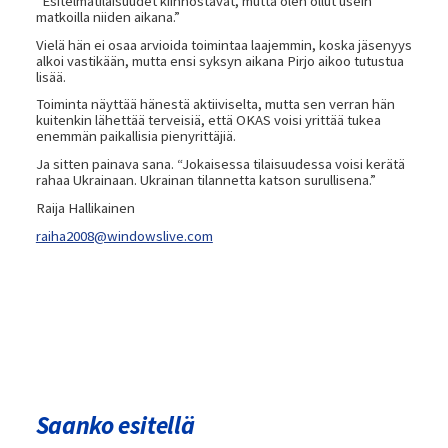
“Esitelmätilaisuudet kiinnostavat, mutta olen ollut usein
matkoilla niiden aikana.”
Vielä hän ei osaa arvioida toimintaa laajemmin, koska jäsenyys
alkoi vastikään, mutta ensi syksyn aikana Pirjo aikoo tutustua
lisää.
Toiminta näyttää hänestä aktiiviselta, mutta sen verran hän
kuitenkin lähettää terveisiä, että OKAS voisi yrittää tukea
enemmän paikallisia pienyrittäjiä.
Ja sitten painava sana. “Jokaisessa tilaisuudessa voisi kerätä
rahaa Ukrainaan. Ukrainan tilannetta katson surullisena.”
Raija Hallikainen
raiha2008@windowslive.com
Saanko esitellä