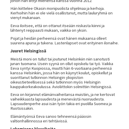
johon hän liittyi miehensä kanssa vuonna 2012.
Hän kiittelee Okasin monipuolista ohjelmaa ja kerhoja.
Kerhoihin hän ei ole vielä osallistunut, mutta lauluryhmä on
vienyt mukanaan.
Eeva iloitsee, että on ottanut itseään niskasta kiinni ja
lähtenyt reippaasti mukaan, vaikka on yksin.
Pojat ja heidän perheensä ovat hänen mukaansa olleet
suurena apuna ja tukena. Lastenlapset ovat erityinen ilonaihe.
Juuret Helsingissä
Meistä moni on tullut tai joutunut Helsinkiin niin sanotusti
junan tuomana. Usein syynä on ollut opiskelu tai työ. Vaikka
Eeva syntyi Kuopiossa, muutti hän 6-vuotiaana perheensä
kanssa Helsinkiin, jossa hän on käynyt koulut, opiskellut ja
suorittanut tutkinnon Helsingin yliopiston
oikeustieteellisessä sekä tutkinnon myös Helsingin
kauppakorkeakoulussa. Avioliittokin solmittiin Helsingissä.
Eeva on kirjannut elämänvaiheitansa muistiin, ja ne kertovat
vaiheikkaasta lapsuudesta ja menevästä nuoruudesta.
Lapsuudenperhe asui isän työn takia eri puolilla Suomea ja
Ruotsissakin.
Elämäntyönsä Eeva sanoo tehneensä pääosin
valtionhallinnossa eri tehtävissä.
Lukemisena klassikoita