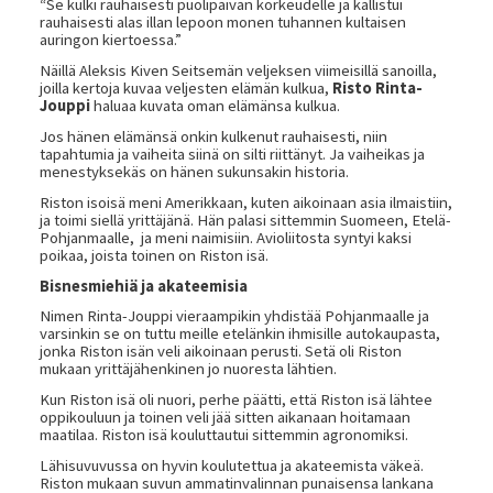
“Se kulki rauhaisesti puolipäivän korkeudelle ja kallistui
rauhaisesti alas illan lepoon monen tuhannen kultaisen
auringon kiertoessa.”
Näillä Aleksis Kiven Seitsemän veljeksen viimeisillä sanoilla,
joilla kertoja kuvaa veljesten elämän kulkua,
Risto Rinta-
Jouppi
haluaa kuvata oman elämänsa kulkua.
Jos hänen elämänsä onkin kulkenut rauhaisesti, niin
tapahtumia ja vaiheita siinä on silti riittänyt. Ja vaiheikas ja
menestyksekäs on hänen sukunsakin historia.
Riston isoisä meni Amerikkaan, kuten aikoinaan asia ilmaistiin,
ja toimi siellä yrittäjänä. Hän palasi sittemmin Suomeen, Etelä-
Pohjanmaalle, ja meni naimisiin. Avioliitosta syntyi kaksi
poikaa, joista toinen on Riston isä.
Bisnesmiehiä ja akateemisia
Nimen Rinta-Jouppi vieraampikin yhdistää Pohjanmaalle ja
varsinkin se on tuttu meille etelänkin ihmisille autokaupasta,
jonka Riston isän veli aikoinaan perusti. Setä oli Riston
mukaan yrittäjähenkinen jo nuoresta lähtien.
Kun Riston isä oli nuori, perhe päätti, että Riston isä lähtee
oppikouluun ja toinen veli jää sitten aikanaan hoitamaan
maatilaa. Riston isä kouluttautui sittemmin agronomiksi.
Lähisuvuvussa on hyvin koulutettua ja akateemista väkeä.
Riston mukaan suvun ammatinvalinnan punaisensa lankana