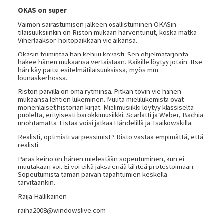
OKAS on super
Vaimon sairastumisen jälkeen osallistuminen OKASin
tilaisuuksiinkin on Riston mukaan harventunut, koska matka
Viherlaakson hoitopaikkaan vie aikansa.
Okasin toimintaa hän kehuu kovasti. Sen ohjelmatarjonta
hakee hänen mukaansa vertaistaan. Kaikille löytyy jotain. Itse
hän käy paitsi esitelmätilaisuuksissa, myös mm.
lounaskerhossa.
Riston päivillä on oma rytminsä. Pitkän tovin vie hänen
mukaansa lehtien lukeminen. Muuta mielilukemista ovat
monenlaiset historian kirjat. Mielimusiikki löytyy klassiselta
puolelta, erityisesti barokkimusiikki. Scarlatti ja Weber, Bachia
unohtamatta. Listaa voisi jatkaa Händelillä ja Tsaikowskilla.
Realisti, optimisti vai pessimisti? Risto vastaa empimättä, että
realisti.
Paras keino on hänen mielestään sopeutuminen, kun ei
muutakaan voi. Ei voi eikä jaksa enää lähteä protestoimaan.
Sopeutumista tämän päivän tapahtumien keskellä
tarvitaankin.
Raija Hallikainen
raiha2008@windowslive.com