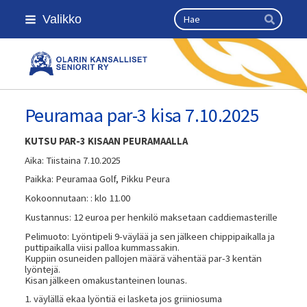
Siirry
Haku
Valikko
sivun
Hae
sisältöön
Olarin kansalliset seniorit ry
Peuramaa par-3 kisa 7.10.2025
KUTSU PAR-3 KISAAN PEURAMAALLA
Aika: Tiistaina 7.10.2025
Paikka: Peuramaa Golf, Pikku Peura
Kokoonnutaan: : klo 11.00
Kustannus: 12 euroa per henkilö maksetaan caddiemasterille
Pelimuoto: Lyöntipeli 9-väylää ja sen jälkeen chippipaikalla ja
puttipaikalla viisi palloa kummassakin.
Kuppiin osuneiden pallojen määrä vähentää par-3 kentän
lyöntejä.
Kisan jälkeen omakustanteinen lounas.
1. väylällä ekaa lyöntiä ei lasketa jos griiniosuma