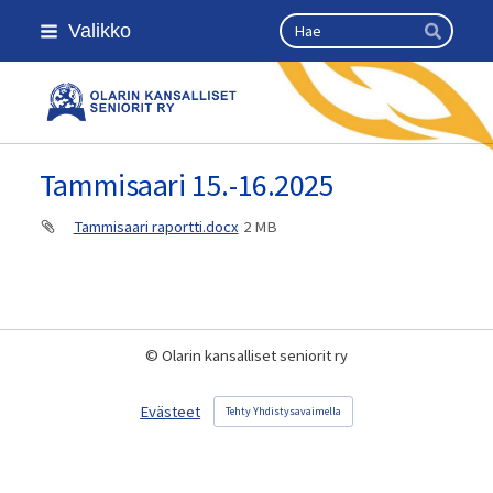
Siirry
Haku
Valikko
sivun
Hae
sisältöön
Olarin kansalliset seniorit ry
Tammisaari 15.-16.2025
Tammisaari raportti.docx
2 MB
©
Olarin kansalliset seniorit ry
Evästeet
Tehty Yhdistysavaimella