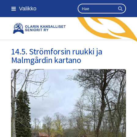
Siirry
Haku
Valikko
sivun
Hae
sisältöön
Olarin kansalliset seniorit ry
14.5. Strömforsin ruukki ja
Malmgårdin kartano