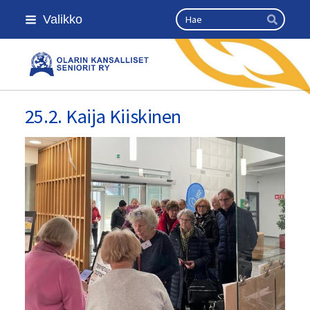
Siirry
Haku
Valikko
sivun
Hae
sisältöön
Olarin kansalliset seniorit ry
25.2. Kaija Kiiskinen