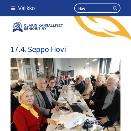
Siirry
Haku
Valikko
sivun
Hae
sisältöön
Olarin kansalliset seniorit ry
17.4. Seppo Hovi