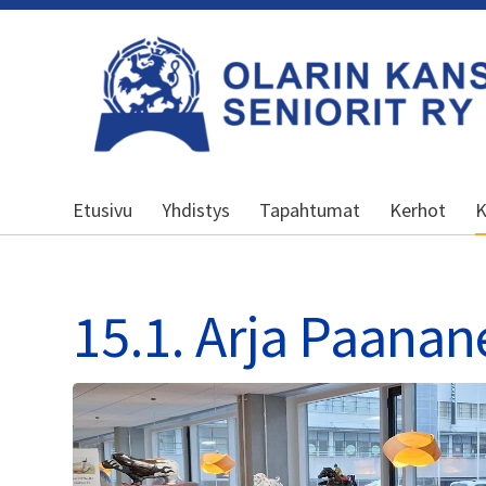
Siirry
sivun
sisältöön
Olarin kansalliset seniorit ry
Etusivu
Yhdistys
Tapahtumat
Kerhot
K
15.1. Arja Paanan