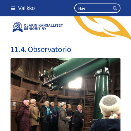
Siirry
Haku
Valikko
sivun
Hae
sisältöön
Olarin kansalliset seniorit ry
11.4. Observatorio